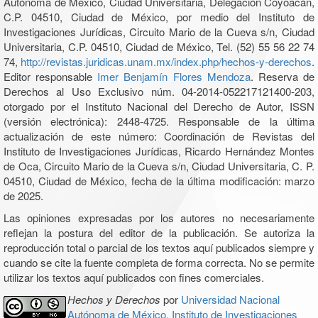
Autónoma de México, Ciudad Universitaria, Delegación Coyoacán,
C.P. 04510, Ciudad de México, por medio del Instituto de
Investigaciones Jurídicas, Circuito Mario de la Cueva s/n, Ciudad
Universitaria, C.P. 04510, Ciudad de México, Tel. (52) 55 56 22 74
74,
http://revistas.juridicas.unam.mx/index.php/hechos-y-derechos
.
Editor responsable
Imer Benjamín Flores Mendoza
. Reserva de
Derechos al Uso Exclusivo núm. 04-2014-052217121400-203,
otorgado por el Instituto Nacional del Derecho de Autor, ISSN
(versión electrónica): 2448-4725. Responsable de la última
actualización de este número: Coordinación de Revistas del
Instituto de Investigaciones Jurídicas, Ricardo Hernández Montes
de Oca, Circuito Mario de la Cueva s/n, Ciudad Universitaria, C. P.
04510, Ciudad de México, fecha de la última modificación: marzo
de 2025.
Las opiniones expresadas por los autores no necesariamente
reflejan la postura del editor de la publicación. Se autoriza la
reproducción total o parcial de los textos aquí publicados siempre y
cuando se cite la fuente completa de forma correcta. No se permite
utilizar los textos aquí publicados con fines comerciales.
Hechos y Derechos
por
Universidad Nacional
Autónoma de México, Instituto de Investigaciones