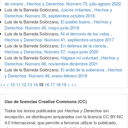
de verano
,
Hechos y Derechos: Número 70, julio-agosto 2022
Luis de la Barreda Solórzano,
Juicios irritantes
,
Hechos y
Derechos: Número 35, septiembre-octubre 2016
Luis de la Barreda Solórzano,
El pueblo bueno
,
Hechos y
Derechos: Número 45, mayo-junio 2018
Luis de la Barreda Solórzano,
Ni el demonio de los celos
,
Hechos y Derechos: Número 41, septiembre-octubre 2017
Luis de la Barreda Solórzano,
En defensa de la ciencia
,
Hechos y Derechos: Número 57, mayo-junio 2020
Luis de la Barreda Solórzano,
Hágase mi voluntad
,
Hechos y
Derechos: Número 66, noviembre-diciembre 2021
Luis de la Barreda Solórzano,
El ardid de la soberanía
,
Hechos
y Derechos: Número 49, enero-febrero 2019
<<
<
10
11
12
13
14
15
16
17
18
19
>
>>
Uso de licencias Creative Commons (CC)
Todos los textos publicados por
Hechos y Derechos
sin
excepción, se distribuyen amparados con la licencia CC BY-NC
4.0 Internacional, que permite a terceros utilizar lo publicado,