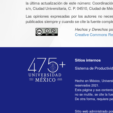
la última actualización de este número: Coordinaci
s/n, Ciudad Universitaria, C. P. 04510, Ciudad de Mé
Las opiniones expresadas por los autores no necesar
publicados siempre y cuando se cite la fuente complet
Hechos y Derechos
po
Creative Commons Rec
Sitios internos
Sistema de Productiv
Hecho en México, Univers
reservados 2021.
Esta página y sus conteni
no se mutile, se cite la fu
De otra forma, requiere per
Sitio web administrado por 