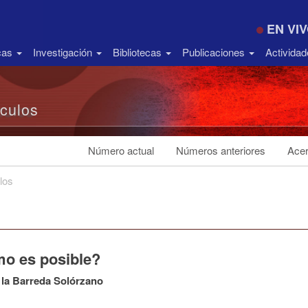
EN VI
icas
Investigación
Bibliotecas
Publicaciones
Activida
ículos
Número actual
Números anteriores
Acer
los
o es posible?
 la Barreda Solórzano