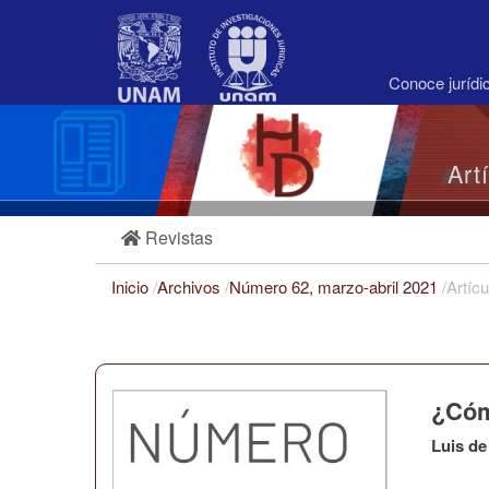
Navegación
principal
Contenido
principal
Conoce juríd
Barra
lateral
Art
Revistas
Inicio
/
Archivos
/
Número 62, marzo-abril 2021
/
Artícu
¿Cóm
Luis de