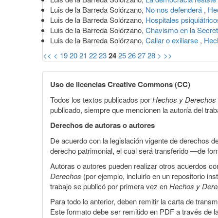
Luis de la Barreda Solórzano,
No nos defenderá
,
He
Luis de la Barreda Solórzano,
Hospitales psiquiátric
Luis de la Barreda Solórzano,
Chavismo en la Secret
Luis de la Barreda Solórzano,
Callar o exiliarse
,
Hech
<<
<
19
20
21
22
23
24
25
26
27
28
>
>>
Uso de licencias Creative Commons (CC)
Todos los textos publicados por
Hechos y Derechos
publicado, siempre que mencionen la autoría del trabaj
Derechos de autoras o autores
De acuerdo con la legislación vigente de derechos d
derecho patrimonial, el cual será transferido —de f
Autoras o autores pueden realizar otros acuerdos cont
Derechos
(por ejemplo, incluirlo en un repositorio in
trabajo se publicó por primera vez en
Hechos y Der
Para todo lo anterior, deben remitir la carta de tran
Este formato debe ser remitido en PDF a través de l