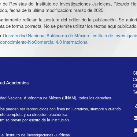
ón de Revistas del Instituto de Investigaciones Jurídicas, Ricardo 
xico, fecha de la última modificación: marzo de 2025.
iamente reflejan la postura del editor de la publicación. Se autoriz
a de forma correcta. No se permite utilizar los textos aquí publicad
r
Universidad Nacional Autónoma de México, Instituto de Investigaci
onocimiento-NoComercial 4.0 Internacional
.
Ci
Ci
idad Académica
C
Te
idad Nacional Autónoma de México (UNAM), todos los derechos
dos pueden ser reproducidos con fines no lucrativos, siempre y cuando
ente completa y su dirección electrónica.
miso previo por escrito de la institución.
el Instituto de Investigaciones Jurídicas.