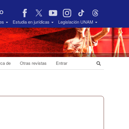
VO
des
Estudia en jurídicas
Legislación UNAM
ca de
Otras revistas
Entrar