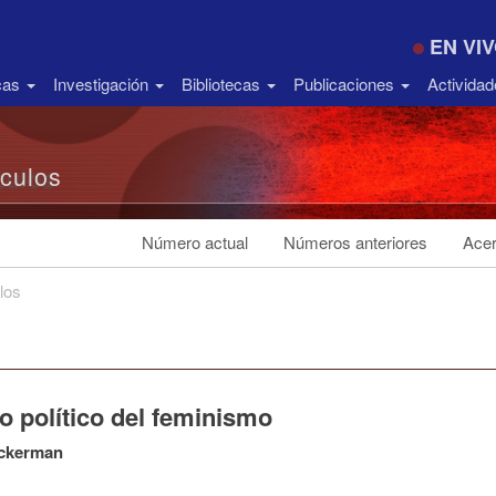
EN VI
icas
Investigación
Bibliotecas
Publicaciones
Activida
ículos
Número actual
Números anteriores
Acer
los
o político del feminismo
ckerman