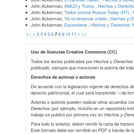
John Ackerman,
AMLO y Trump
,
Hechos y Derecho
John Ackerman,
Todos somos Russia Today (RT)
,
John Ackerman,
Ya no tenemos miedo
,
Hechos y De
John Ackerman,
Escombros
,
Hechos y Derechos: N
<<
<
2
3
4
5
6
7
8
9
10
11
>
>>
Uso de licencias Creative Commons (CC)
Todos los textos publicados por
Hechos y Derechos
publicado, siempre que mencionen la autoría del trabaj
Derechos de autoras o autores
De acuerdo con la legislación vigente de derechos d
derecho patrimonial, el cual será transferido —de f
Autoras o autores pueden realizar otros acuerdos cont
Derechos
(por ejemplo, incluirlo en un repositorio in
trabajo se publicó por primera vez en
Hechos y Der
Para todo lo anterior, deben remitir la carta de tran
Este formato debe ser remitido en PDF a través de l