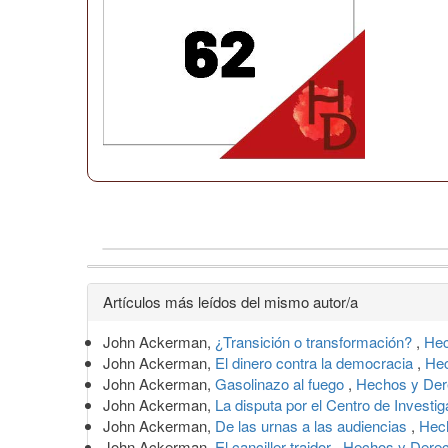
Detalles
Artículos más leídos del mismo autor/a
del
John Ackerman,
¿Transición o transformación?
,
Hec
artículo
John Ackerman,
El dinero contra la democracia
,
Hec
John Ackerman,
Gasolinazo al fuego
,
Hechos y Der
John Ackerman,
La disputa por el Centro de Inves
John Ackerman,
De las urnas a las audiencias
,
Hech
John Ackerman,
El canciller traidor
,
Hechos y Derec