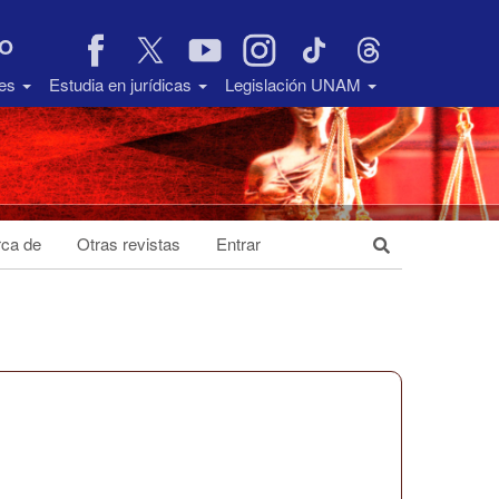
VO
des
Estudia en jurídicas
Legislación UNAM
ca de
Otras revistas
Entrar