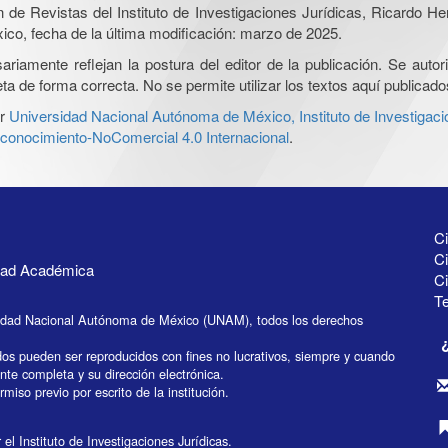
ón de Revistas del Instituto de Investigaciones Jurídicas, Ricardo 
xico, fecha de la última modificación: marzo de 2025.
iamente reflejan la postura del editor de la publicación. Se autoriz
a de forma correcta. No se permite utilizar los textos aquí publicad
r
Universidad Nacional Autónoma de México, Instituto de Investigaci
onocimiento-NoComercial 4.0 Internacional
.
Ci
Ci
idad Académica
C
Te
idad Nacional Autónoma de México (UNAM), todos los derechos
dos pueden ser reproducidos con fines no lucrativos, siempre y cuando
ente completa y su dirección electrónica.
miso previo por escrito de la institución.
el Instituto de Investigaciones Jurídicas.