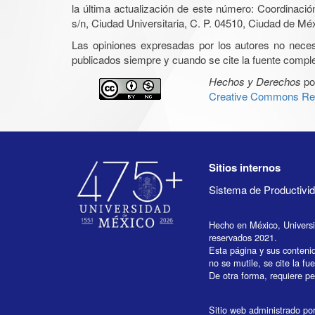
la última actualización de este número: Coordinaci
s/n, Ciudad Universitaria, C. P. 04510, Ciudad de Mé
Las opiniones expresadas por los autores no necesar
publicados siempre y cuando se cite la fuente complet
Hechos y Derechos
po
Creative Commons Rec
Sitios internos
Sistema de Productiv
Hecho en México, Univers
reservados 2021.
Esta página y sus conteni
no se mutile, se cite la fu
De otra forma, requiere per
Sitio web administrado por 