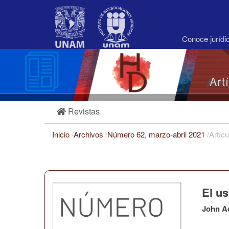
Navegación
principal
Contenido
principal
Conoce juríd
Barra
lateral
Art
Revistas
Inicio
/
Archivos
/
Número 62, marzo-abril 2021
/
Artícu
El us
John A