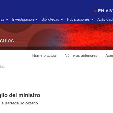
EN VI
icas
Investigación
Bibliotecas
Publicaciones
Activida
ículos
Número actual
Números anteriores
Acer
los
gilo del ministro
 la Barreda Solórzano