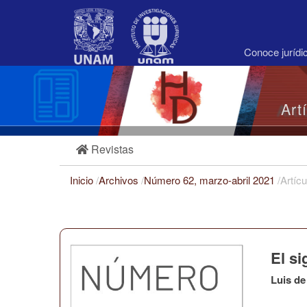
Navegación
principal
Contenido
principal
Conoce juríd
Barra
lateral
Art
Revistas
Inicio
/
Archivos
/
Número 62, marzo-abril 2021
/
Artícu
El si
Luis de