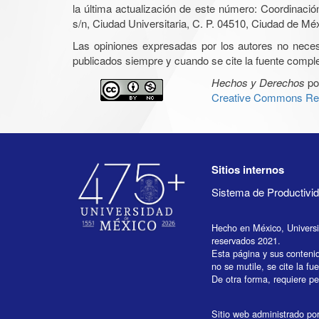
la última actualización de este número: Coordinaci
s/n, Ciudad Universitaria, C. P. 04510, Ciudad de Mé
Las opiniones expresadas por los autores no necesar
publicados siempre y cuando se cite la fuente complet
Hechos y Derechos
po
Creative Commons Rec
Sitios internos
Sistema de Productiv
Hecho en México, Univers
reservados 2021.
Esta página y sus conteni
no se mutile, se cite la fu
De otra forma, requiere per
Sitio web administrado por 