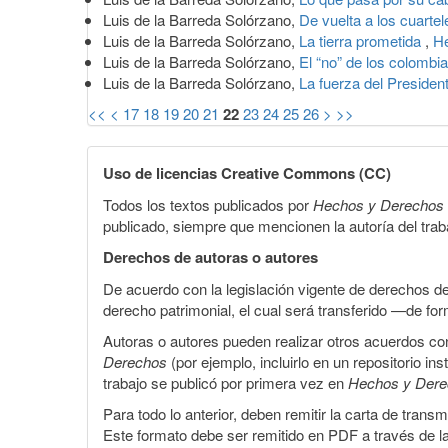
Luis de la Barreda Solórzano,
De vuelta a los cuarte
Luis de la Barreda Solórzano,
La tierra prometida
,
He
Luis de la Barreda Solórzano,
El “no” de los colomb
Luis de la Barreda Solórzano,
La fuerza del Presiden
<<
<
17
18
19
20
21
22
23
24
25
26
>
>>
Uso de licencias Creative Commons (CC)
Todos los textos publicados por
Hechos y Derechos
publicado, siempre que mencionen la autoría del trabaj
Derechos de autoras o autores
De acuerdo con la legislación vigente de derechos d
derecho patrimonial, el cual será transferido —de f
Autoras o autores pueden realizar otros acuerdos cont
Derechos
(por ejemplo, incluirlo en un repositorio in
trabajo se publicó por primera vez en
Hechos y Der
Para todo lo anterior, deben remitir la carta de tran
Este formato debe ser remitido en PDF a través de l