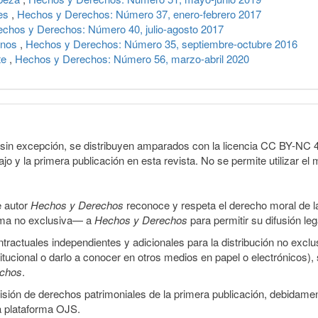
les
,
Hechos y Derechos: Número 37, enero-febrero 2017
chos y Derechos: Número 40, julio-agosto 2017
ianos
,
Hechos y Derechos: Número 35, septiembre-octubre 2016
te
,
Hechos y Derechos: Número 56, marzo-abril 2020
sin excepción, se distribuyen amparados con la licencia CC BY-NC 4.0 
o y la primera publicación en esta revista. No se permite utilizar el 
e autor
Hechos y Derechos
reconoce y respeta el derecho moral de las
orma no exclusiva— a
Hechos y Derechos
para permitir su difusión le
ractuales independientes y adicionales para la distribución no exclus
stitucional o darlo a conocer en otros medios en papel o electrónicos)
echos
.
smisión de derechos patrimoniales de la primera publicación, debidamen
a plataforma OJS.