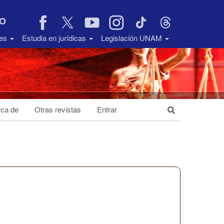
VO
des
Estudia en jurídicas
Legislación UNAM
ca de
Otras revistas
Entrar