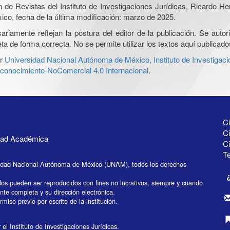
ón de Revistas del Instituto de Investigaciones Jurídicas, Ricardo 
xico, fecha de la última modificación: marzo de 2025.
iamente reflejan la postura del editor de la publicación. Se autoriz
a de forma correcta. No se permite utilizar los textos aquí publicad
r
Universidad Nacional Autónoma de México, Instituto de Investigaci
onocimiento-NoComercial 4.0 Internacional
.
Ci
Ci
idad Académica
C
Te
idad Nacional Autónoma de México (UNAM), todos los derechos
dos pueden ser reproducidos con fines no lucrativos, siempre y cuando
ente completa y su dirección electrónica.
miso previo por escrito de la institución.
el Instituto de Investigaciones Jurídicas.