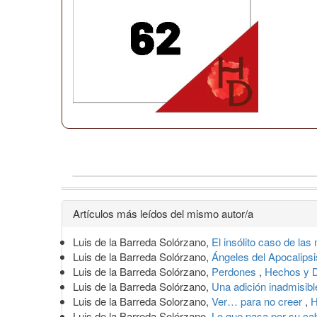
Detalles
Artículos más leídos del mismo autor/a
del
Luis de la Barreda Solórzano,
El insólito caso de la
artículo
Luis de la Barreda Solórzano,
Ángeles del Apocalips
Luis de la Barreda Solórzano,
Perdones
,
Hechos y D
Luis de la Barreda Solórzano,
Una adición inadmisib
Luis de la Barreda Solorzano,
Ver… para no creer
,
H
Luis de la Barreda Solórzano,
Lo que pasa por su c