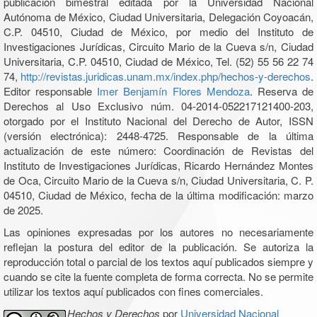
publicación bimestral editada por la Universidad Nacional
Autónoma de México, Ciudad Universitaria, Delegación Coyoacán,
C.P. 04510, Ciudad de México, por medio del Instituto de
Investigaciones Jurídicas, Circuito Mario de la Cueva s/n, Ciudad
Universitaria, C.P. 04510, Ciudad de México, Tel. (52) 55 56 22 74
74,
http://revistas.juridicas.unam.mx/index.php/hechos-y-derechos
.
Editor responsable
Imer Benjamín Flores Mendoza
. Reserva de
Derechos al Uso Exclusivo núm. 04-2014-052217121400-203,
otorgado por el Instituto Nacional del Derecho de Autor, ISSN
(versión electrónica): 2448-4725. Responsable de la última
actualización de este número: Coordinación de Revistas del
Instituto de Investigaciones Jurídicas, Ricardo Hernández Montes
de Oca, Circuito Mario de la Cueva s/n, Ciudad Universitaria, C. P.
04510, Ciudad de México, fecha de la última modificación: marzo
de 2025.
Las opiniones expresadas por los autores no necesariamente
reflejan la postura del editor de la publicación. Se autoriza la
reproducción total o parcial de los textos aquí publicados siempre y
cuando se cite la fuente completa de forma correcta. No se permite
utilizar los textos aquí publicados con fines comerciales.
Hechos y Derechos
por
Universidad Nacional