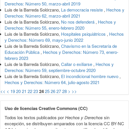
Derechos: Número 50, marzo-abril 2019
Luis de la Barreda Solórzano,
La democracia resiste
,
Hechos y
Derechos: Número 62, marzo-abril 2021
Luis de la Barreda Solórzano,
No nos defenderá
,
Hechos y
Derechos: Número 55, enero-febrero 2020
Luis de la Barreda Solórzano,
Hospitales psiquiátricos
,
Hechos
y Derechos: Número 69, mayo-junio 2022
Luis de la Barreda Solórzano,
Chavismo en la Secretaría de
Educación Pública
,
Hechos y Derechos: Número 73, enero-
febrero 2023
Luis de la Barreda Solórzano,
Callar o exiliarse
,
Hechos y
Derechos: Número 59, septiembre-octubre 2020
Luis de la Barreda Solórzano,
El incondicional hombre nuevo
,
Hechos y Derechos: Número 64, julio-agosto 2021
<<
<
19
20
21
22
23
24
25
26
27
28
>
>>
Uso de licencias Creative Commons (CC)
Todos los textos publicados por
Hechos y Derechos
sin
excepción, se distribuyen amparados con la licencia CC BY-NC