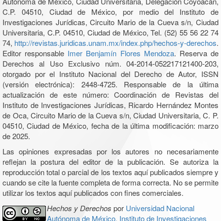
Autónoma de México, Ciudad Universitaria, Delegación Coyoacán,
C.P. 04510, Ciudad de México, por medio del Instituto de
Investigaciones Jurídicas, Circuito Mario de la Cueva s/n, Ciudad
Universitaria, C.P. 04510, Ciudad de México, Tel. (52) 55 56 22 74
74,
http://revistas.juridicas.unam.mx/index.php/hechos-y-derechos
.
Editor responsable
Imer Benjamín Flores Mendoza
. Reserva de
Derechos al Uso Exclusivo núm. 04-2014-052217121400-203,
otorgado por el Instituto Nacional del Derecho de Autor, ISSN
(versión electrónica): 2448-4725. Responsable de la última
actualización de este número: Coordinación de Revistas del
Instituto de Investigaciones Jurídicas, Ricardo Hernández Montes
de Oca, Circuito Mario de la Cueva s/n, Ciudad Universitaria, C. P.
04510, Ciudad de México, fecha de la última modificación: marzo
de 2025.
Las opiniones expresadas por los autores no necesariamente
reflejan la postura del editor de la publicación. Se autoriza la
reproducción total o parcial de los textos aquí publicados siempre y
cuando se cite la fuente completa de forma correcta. No se permite
utilizar los textos aquí publicados con fines comerciales.
Hechos y Derechos
por
Universidad Nacional
Autónoma de México, Instituto de Investigaciones