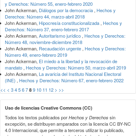
y Derechos: Número 55, enero-febrero 2020
John Ackerman,
Diálogos por la democracia
,
Hechos y
Derechos: Número 44, marzo-abril 2018
John Ackerman,
Hipocresía constitucionalizada
,
Hechos y
Derechos: Número 37, enero-febrero 2017
John Ackerman,
Autoritarismo jurídico
,
Hechos y Derechos:
Número 48, noviembre-diciembre 2018
John Ackerman,
Recaudación urgente
,
Hechos y Derechos:
Número 49, enero-febrero 2019
John Ackerman,
El miedo a la libertad y la revocación de
mandato
,
Hechos y Derechos: Número 50, marzo-abril 2019
John Ackerman,
La avaricia del Instituto Nacional Electoral
(INE)
,
Hechos y Derechos: Número 67, enero-febrero 2022
<<
<
3
4
5
6
7
8
9
10
11
12
>
>>
Uso de licencias Creative Commons (CC)
Todos los textos publicados por
Hechos y Derechos
sin
excepción, se distribuyen amparados con la licencia CC BY-NC
4.0 Internacional, que permite a terceros utilizar lo publicado,