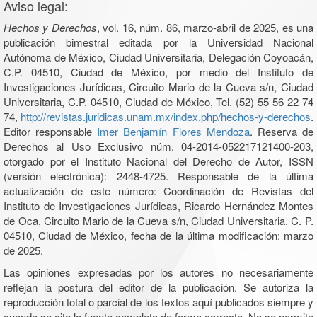
Aviso legal:
Hechos y Derechos
, vol. 16, núm. 86, marzo-abril de 2025, es una
publicación bimestral editada por la Universidad Nacional
Autónoma de México, Ciudad Universitaria, Delegación Coyoacán,
C.P. 04510, Ciudad de México, por medio del Instituto de
Investigaciones Jurídicas, Circuito Mario de la Cueva s/n, Ciudad
Universitaria, C.P. 04510, Ciudad de México, Tel. (52) 55 56 22 74
74,
http://revistas.juridicas.unam.mx/index.php/hechos-y-derechos
.
Editor responsable
Imer Benjamín Flores Mendoza
. Reserva de
Derechos al Uso Exclusivo núm. 04-2014-052217121400-203,
otorgado por el Instituto Nacional del Derecho de Autor, ISSN
(versión electrónica): 2448-4725. Responsable de la última
actualización de este número: Coordinación de Revistas del
Instituto de Investigaciones Jurídicas, Ricardo Hernández Montes
de Oca, Circuito Mario de la Cueva s/n, Ciudad Universitaria, C. P.
04510, Ciudad de México, fecha de la última modificación: marzo
de 2025.
Las opiniones expresadas por los autores no necesariamente
reflejan la postura del editor de la publicación. Se autoriza la
reproducción total o parcial de los textos aquí publicados siempre y
cuando se cite la fuente completa de forma correcta. No se permite