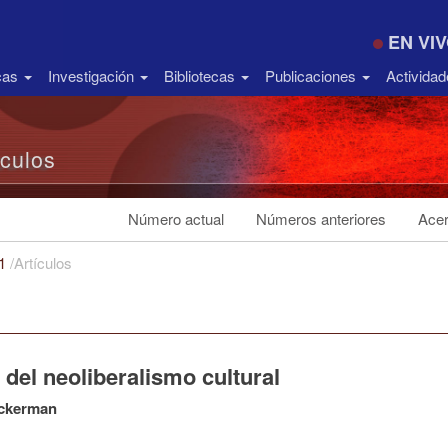
EN VI
icas
Investigación
Bibliotecas
Publicaciones
Activida
ículos
Número actual
Números anteriores
Acer
21
/
Artículos
n del neoliberalismo cultural
ckerman