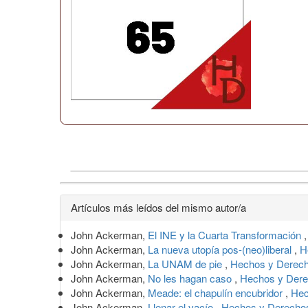
Detalles
Artículos más leídos del mismo autor/a
del
John Ackerman,
El INE y la Cuarta Transformación
artículo
John Ackerman,
La nueva utopía pos-(neo)liberal
,
H
John Ackerman,
La UNAM de pie
,
Hechos y Derech
John Ackerman,
No les hagan caso
,
Hechos y Dere
John Ackerman,
Meade: el chapulín encubridor
,
Hec
John Ackerman,
Llenar el vacío
,
Hechos y Derechos