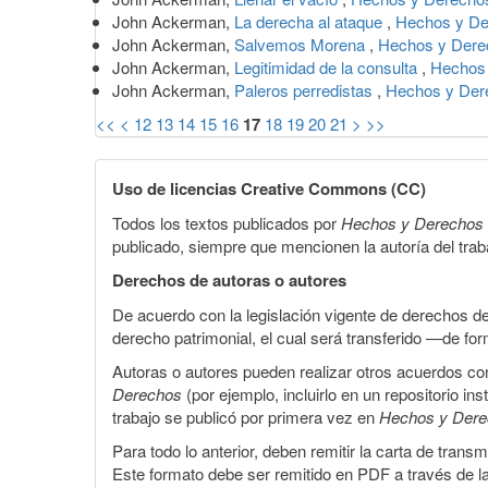
John Ackerman,
La derecha al ataque
,
Hechos y Der
John Ackerman,
Salvemos Morena
,
Hechos y Dere
John Ackerman,
Legitimidad de la consulta
,
Hechos 
John Ackerman,
Paleros perredistas
,
Hechos y Der
<<
<
12
13
14
15
16
17
18
19
20
21
>
>>
Uso de licencias Creative Commons (CC)
Todos los textos publicados por
Hechos y Derechos
publicado, siempre que mencionen la autoría del trabaj
Derechos de autoras o autores
De acuerdo con la legislación vigente de derechos d
derecho patrimonial, el cual será transferido —de f
Autoras o autores pueden realizar otros acuerdos cont
Derechos
(por ejemplo, incluirlo en un repositorio in
trabajo se publicó por primera vez en
Hechos y Der
Para todo lo anterior, deben remitir la carta de tran
Este formato debe ser remitido en PDF a través de l