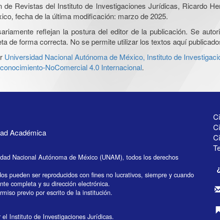
ón de Revistas del Instituto de Investigaciones Jurídicas, Ricardo 
xico, fecha de la última modificación: marzo de 2025.
iamente reflejan la postura del editor de la publicación. Se autoriz
a de forma correcta. No se permite utilizar los textos aquí publicad
r
Universidad Nacional Autónoma de México, Instituto de Investigaci
onocimiento-NoComercial 4.0 Internacional
.
Ci
Ci
idad Académica
C
Te
idad Nacional Autónoma de México (UNAM), todos los derechos
dos pueden ser reproducidos con fines no lucrativos, siempre y cuando
ente completa y su dirección electrónica.
miso previo por escrito de la institución.
el Instituto de Investigaciones Jurídicas.