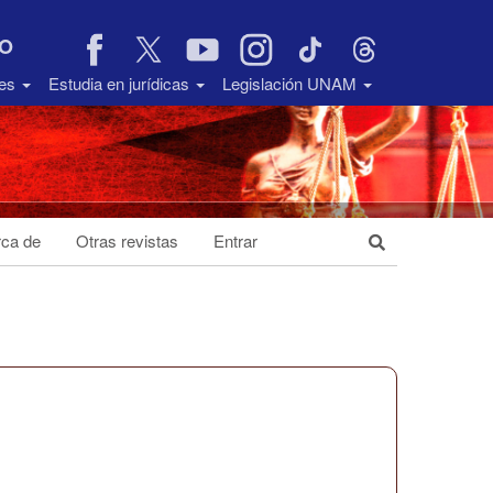
VO
des
Estudia en jurídicas
Legislación UNAM
ca de
Otras revistas
Entrar