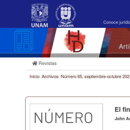
Navegación
principal
Contenido
principal
Conoce juríd
Barra
lateral
Art
Revistas
Inicio
/
Archivos
/
Número 65, septiembre-octubre 20
El fi
John A