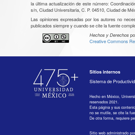
la última actualización de este número: Coordinaci
s/n, Ciudad Universitaria, C. P. 04510, Ciudad de Mé
Las opiniones expresadas por los autores no necesar
publicados siempre y cuando se cite la fuente complet
Hechos y Derechos
po
Creative Commons Rec
Sitios internos
Sistema de Productiv
Hecho en México, Univers
reservados 2021.
Esta página y sus conteni
no se mutile, se cite la fu
De otra forma, requiere per
Sitio web administrado por 