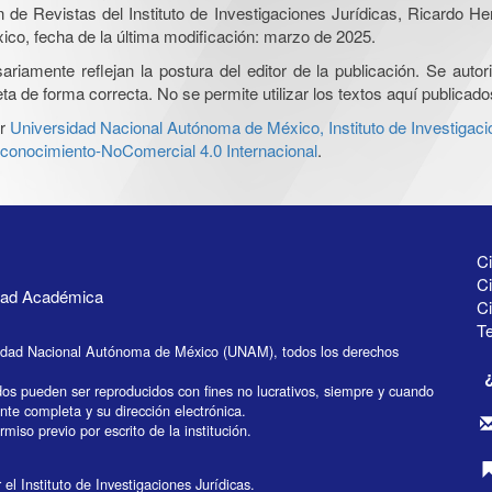
ón de Revistas del Instituto de Investigaciones Jurídicas, Ricardo 
xico, fecha de la última modificación: marzo de 2025.
iamente reflejan la postura del editor de la publicación. Se autoriz
a de forma correcta. No se permite utilizar los textos aquí publicad
r
Universidad Nacional Autónoma de México, Instituto de Investigaci
onocimiento-NoComercial 4.0 Internacional
.
Ci
Ci
idad Académica
C
Te
idad Nacional Autónoma de México (UNAM), todos los derechos
dos pueden ser reproducidos con fines no lucrativos, siempre y cuando
ente completa y su dirección electrónica.
miso previo por escrito de la institución.
el Instituto de Investigaciones Jurídicas.