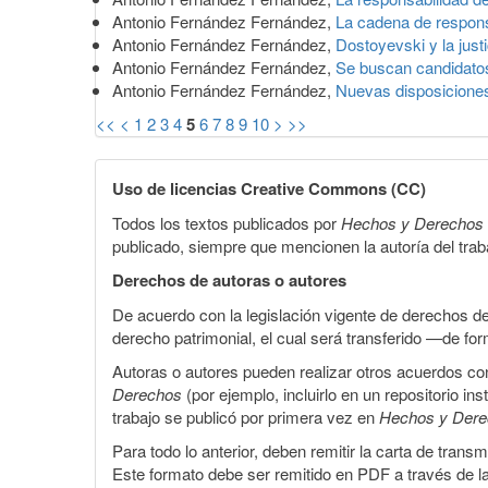
Antonio Fernández Fernández,
La cadena de respons
Antonio Fernández Fernández,
Dostoyevski y la just
Antonio Fernández Fernández,
Se buscan candidato
Antonio Fernández Fernández,
Nuevas disposiciones
<<
<
1
2
3
4
5
6
7
8
9
10
>
>>
Uso de licencias Creative Commons (CC)
Todos los textos publicados por
Hechos y Derechos
publicado, siempre que mencionen la autoría del trabaj
Derechos de autoras o autores
De acuerdo con la legislación vigente de derechos d
derecho patrimonial, el cual será transferido —de f
Autoras o autores pueden realizar otros acuerdos cont
Derechos
(por ejemplo, incluirlo en un repositorio in
trabajo se publicó por primera vez en
Hechos y Der
Para todo lo anterior, deben remitir la carta de tran
Este formato debe ser remitido en PDF a través de l