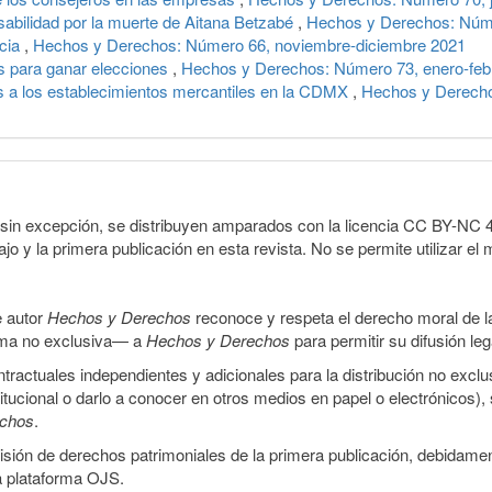
abilidad por la muerte de Aitana Betzabé
,
Hechos y Derechos: Númer
icia
,
Hechos y Derechos: Número 66, noviembre-diciembre 2021
s para ganar elecciones
,
Hechos y Derechos: Número 73, enero-feb
 a los establecimientos mercantiles en la CDMX
,
Hechos y Derecho
sin excepción, se distribuyen amparados con la licencia CC BY-NC 4.0 
o y la primera publicación en esta revista. No se permite utilizar el 
e autor
Hechos y Derechos
reconoce y respeta el derecho moral de las
orma no exclusiva— a
Hechos y Derechos
para permitir su difusión le
ractuales independientes y adicionales para la distribución no exclus
stitucional o darlo a conocer en otros medios en papel o electrónicos)
echos
.
smisión de derechos patrimoniales de la primera publicación, debidamen
a plataforma OJS.