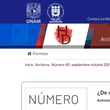
Navegación
principal
Contenido
principal
Conoce juríd
Barra
lateral
Art
Revistas
Inicio
/
Archivos
/
Número 65, septiembre-octubre 20
¿De 
Antoni