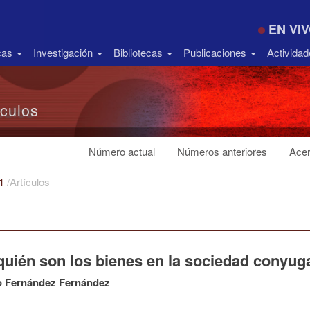
EN VI
icas
Investigación
Bibliotecas
Publicaciones
Activida
ículos
Número actual
Números anteriores
Acer
21
/
Artículos
quién son los bienes en la sociedad conyug
o Fernández Fernández