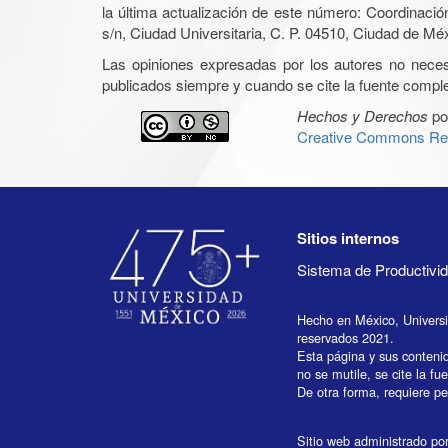
la última actualización de este número: Coordinaci
s/n, Ciudad Universitaria, C. P. 04510, Ciudad de Mé
Las opiniones expresadas por los autores no necesar
publicados siempre y cuando se cite la fuente complet
Hechos y Derechos
po
Creative Commons Rec
Sitios internos
Sistema de Productiv
Hecho en México, Univers
reservados 2021.
Esta página y sus conteni
no se mutile, se cite la fu
De otra forma, requiere per
Sitio web administrado por 