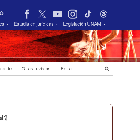
VO
des
Estudia en jurídicas
Legislación UNAM
ca de
Otras revistas
Entrar
al?