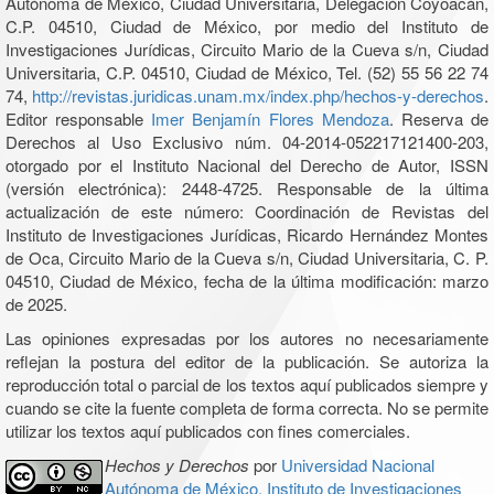
Autónoma de México, Ciudad Universitaria, Delegación Coyoacán,
C.P. 04510, Ciudad de México, por medio del Instituto de
Investigaciones Jurídicas, Circuito Mario de la Cueva s/n, Ciudad
Universitaria, C.P. 04510, Ciudad de México, Tel. (52) 55 56 22 74
74,
http://revistas.juridicas.unam.mx/index.php/hechos-y-derechos
.
Editor responsable
Imer Benjamín Flores Mendoza
. Reserva de
Derechos al Uso Exclusivo núm. 04-2014-052217121400-203,
otorgado por el Instituto Nacional del Derecho de Autor, ISSN
(versión electrónica): 2448-4725. Responsable de la última
actualización de este número: Coordinación de Revistas del
Instituto de Investigaciones Jurídicas, Ricardo Hernández Montes
de Oca, Circuito Mario de la Cueva s/n, Ciudad Universitaria, C. P.
04510, Ciudad de México, fecha de la última modificación: marzo
de 2025.
Las opiniones expresadas por los autores no necesariamente
reflejan la postura del editor de la publicación. Se autoriza la
reproducción total o parcial de los textos aquí publicados siempre y
cuando se cite la fuente completa de forma correcta. No se permite
utilizar los textos aquí publicados con fines comerciales.
Hechos y Derechos
por
Universidad Nacional
Autónoma de México, Instituto de Investigaciones