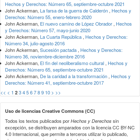
Hechos y Derechos: Número 65, septiembre-octubre 2021
John Ackerman,
La farsa de la guerra de Calderón
,
Hechos y
Derechos: Número 55, enero-febrero 2020
John Ackerman,
El nuevo camino de López Obrador
,
Hechos
y Derechos: Número 57, mayo-junio 2020
John Ackerman,
La Cuarta República
,
Hechos y Derechos:
Número 34, julio-agosto 2016
John Ackerman,
Sucesión pactada
,
Hechos y Derechos:
Número 36, noviembre-diciembre 2016
John Ackerman,
El fin del neoliberalismo cultural
,
Hechos y
Derechos: Número 65, septiembre-octubre 2021
John Ackerman,
De la caridad a la transformación
,
Hechos y
Derechos: Número 41, septiembre-octubre 2017
<<
<
1
2
3
4
5
6
7
8
9
10
>
>>
Uso de licencias Creative Commons (CC)
Todos los textos publicados por
Hechos y Derechos
sin
excepción, se distribuyen amparados con la licencia CC BY-NC
4.0 Internacional, que permite a terceros utilizar lo publicado,