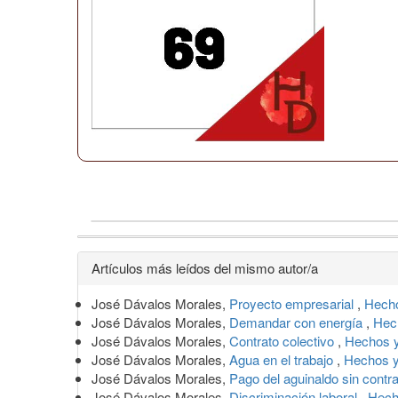
Detalles
Artículos más leídos del mismo autor/a
del
José Dávalos Morales,
Proyecto empresarial
,
Hecho
artículo
José Dávalos Morales,
Demandar con energía
,
Hec
José Dávalos Morales,
Contrato colectivo
,
Hechos y
José Dávalos Morales,
Agua en el trabajo
,
Hechos y
José Dávalos Morales,
Pago del aguinaldo sin contr
José Dávalos Morales,
Discriminación laboral
,
Hech