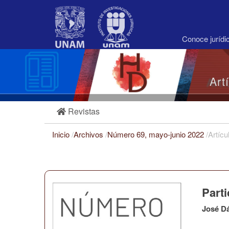
Navegación
principal
Contenido
principal
Conoce juríd
Barra
lateral
Art
Revistas
Inicio
/
Archivos
/
Número 69, mayo-junio 2022
/
Artícu
Parti
José D