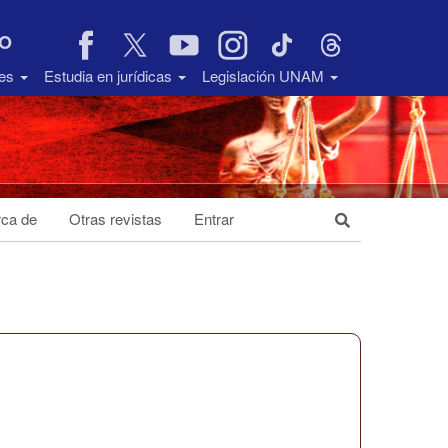
VO
des
Estudia en jurídicas
Legislación UNAM
ca de
Otras revistas
Entrar