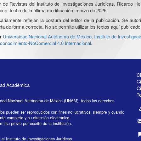
ón de Revistas del Instituto de Investigaciones Jurídicas, Ricardo 
xico, fecha de la última modificación: marzo de 2025.
iamente reflejan la postura del editor de la publicación. Se autoriz
a de forma correcta. No se permite utilizar los textos aquí publicad
r
Universidad Nacional Autónoma de México, Instituto de Investigaci
onocimiento-NoComercial 4.0 Internacional
.
Ci
Ci
idad Académica
C
Te
idad Nacional Autónoma de México (UNAM), todos los derechos
dos pueden ser reproducidos con fines no lucrativos, siempre y cuando
ente completa y su dirección electrónica.
miso previo por escrito de la institución.
el Instituto de Investigaciones Jurídicas.