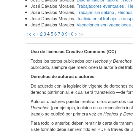
José Dávalos Morales,
Trabajadores eventuales
,
He
José Dávalos Morales,
Trabajan sin salario
,
Hechos 
José Dávalos Morales,
Justicia en el trabajo: la sus
José Dávalos Morales,
Vacaciones son vacaciones
<<
<
1
2
3
4
5
6
7
8
9
10
>
>>
Uso de licencias Creative Commons (CC)
Todos los textos publicados por
Hechos y Derechos
publicado, siempre que mencionen la autoría del trabaj
Derechos de autoras o autores
De acuerdo con la legislación vigente de derechos d
derecho patrimonial, el cual será transferido —de f
Autoras o autores pueden realizar otros acuerdos cont
Derechos
(por ejemplo, incluirlo en un repositorio in
trabajo se publicó por primera vez en
Hechos y Der
Para todo lo anterior, deben remitir la carta de tran
Este formato debe ser remitido en PDF a través de l