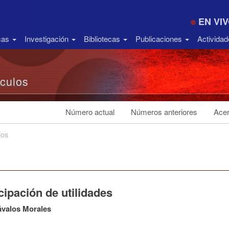
EN VI
icas
Investigación
Bibliotecas
Publicaciones
Activida
ículos
Número actual
Números anteriores
Acer
los
cipación de utilidades
ávalos Morales