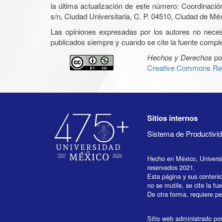
la última actualización de este número: Coordinaci
s/n, Ciudad Universitaria, C. P. 04510, Ciudad de Mé
Las opiniones expresadas por los autores no necesar
publicados siempre y cuando se cite la fuente complet
Hechos y Derechos
po
Creative Commons Rec
Sitios internos
Sistema de Productiv
Hecho en México, Univers
reservados 2021.
Esta página y sus conteni
no se mutile, se cite la fu
De otra forma, requiere per
Sitio web administrado por 