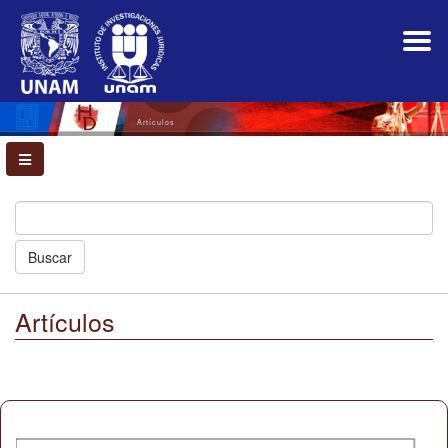
Navegación
principal
Contenido
principal
Barra
lateral
Artículos
Buscar
Artículos