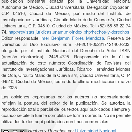
publicación bimestral editada por la Universidad Nacional
Autónoma de México, Ciudad Universitaria, Delegación Coyoacán,
C.P. 04510, Ciudad de México, por medio del Instituto de
Investigaciones Jurídicas, Circuito Mario de la Cueva s/n, Ciudad
Universitaria, C.P. 04510, Ciudad de México, Tel. (52) 55 56 22 74
74,
http://revistas.juridicas.unam.mx/index.php/hechos-y-derechos
.
Editor responsable
Imer Benjamín Flores Mendoza
. Reserva de
Derechos al Uso Exclusivo núm. 04-2014-052217121400-203,
otorgado por el Instituto Nacional del Derecho de Autor, ISSN
(versión electrónica): 2448-4725. Responsable de la última
actualización de este número: Coordinación de Revistas del
Instituto de Investigaciones Jurídicas, Ricardo Hernández Montes
de Oca, Circuito Mario de la Cueva s/n, Ciudad Universitaria, C. P.
04510, Ciudad de México, fecha de la última modificación: marzo
de 2025.
Las opiniones expresadas por los autores no necesariamente
reflejan la postura del editor de la publicación. Se autoriza la
reproducción total o parcial de los textos aquí publicados siempre y
cuando se cite la fuente completa de forma correcta. No se permite
utilizar los textos aquí publicados con fines comerciales.
Hechos y Derechos
por
Universidad Nacional