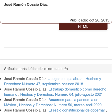
José Ramón Cossío Díaz
Publicado:
oct 26, 2015
HTML
Detalles
Artículos más leídos del mismo autor/a
del
José Ramón Cossío Díaz,
Juegos con palabras
,
Hechos y
artículo
Derechos: Número 47, septiembre-octubre 2018
José Ramón Cossío Díaz,
El trabajo doméstico como derecho
humano
,
Hechos y Derechos: Número 64, julio-agosto 2021
José Ramón Cossío Díaz,
Acuerdos para la pandemia en
México
,
Hechos y Derechos: Número 56, marzo-abril 2020
José Ramón Cossío Díaz,
El estilo constitucional de gobernar
,