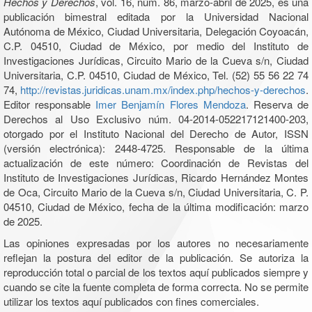
Hechos y Derechos
, vol. 16, núm. 86, marzo-abril de 2025, es una
publicación bimestral editada por la Universidad Nacional
Autónoma de México, Ciudad Universitaria, Delegación Coyoacán,
C.P. 04510, Ciudad de México, por medio del Instituto de
Investigaciones Jurídicas, Circuito Mario de la Cueva s/n, Ciudad
Universitaria, C.P. 04510, Ciudad de México, Tel. (52) 55 56 22 74
74,
http://revistas.juridicas.unam.mx/index.php/hechos-y-derechos
.
Editor responsable
Imer Benjamín Flores Mendoza
. Reserva de
Derechos al Uso Exclusivo núm. 04-2014-052217121400-203,
otorgado por el Instituto Nacional del Derecho de Autor, ISSN
(versión electrónica): 2448-4725. Responsable de la última
actualización de este número: Coordinación de Revistas del
Instituto de Investigaciones Jurídicas, Ricardo Hernández Montes
de Oca, Circuito Mario de la Cueva s/n, Ciudad Universitaria, C. P.
04510, Ciudad de México, fecha de la última modificación: marzo
de 2025.
Las opiniones expresadas por los autores no necesariamente
reflejan la postura del editor de la publicación. Se autoriza la
reproducción total o parcial de los textos aquí publicados siempre y
cuando se cite la fuente completa de forma correcta. No se permite
utilizar los textos aquí publicados con fines comerciales.