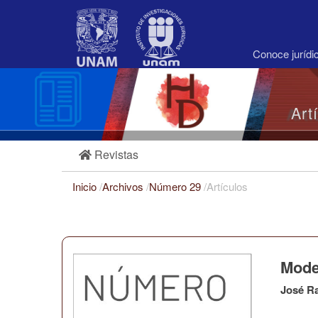
Navegación
principal
Contenido
principal
Conoce juríd
Barra
lateral
Art
Revistas
Inicio
/
Archivos
/
Número 29
/
Artículos
Mode
José R