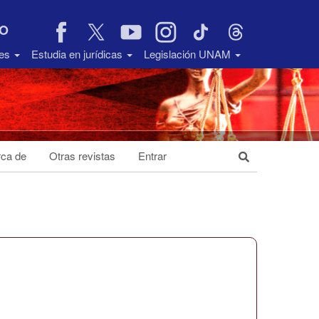
VO
des
Estudia en jurídicas
Legislación UNAM
ca de
Otras revistas
Entrar