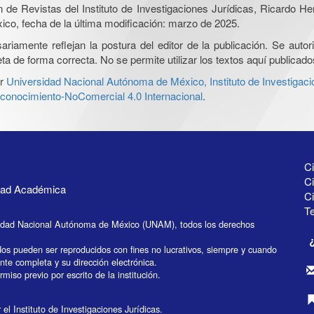
ón de Revistas del Instituto de Investigaciones Jurídicas, Ricardo 
xico, fecha de la última modificación: marzo de 2025.
iamente reflejan la postura del editor de la publicación. Se autoriz
a de forma correcta. No se permite utilizar los textos aquí publicad
r
Universidad Nacional Autónoma de México, Instituto de Investigaci
onocimiento-NoComercial 4.0 Internacional
.
Ci
Ci
idad Académica
C
Te
idad Nacional Autónoma de México (UNAM), todos los derechos
dos pueden ser reproducidos con fines no lucrativos, siempre y cuando
ente completa y su dirección electrónica.
miso previo por escrito de la institución.
el Instituto de Investigaciones Jurídicas.