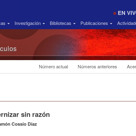
EN VI
icas
Investigación
Bibliotecas
Publicaciones
Activida
ículos
Número actual
Números anteriores
Acer
rnizar sin razón
amón Cossío Díaz