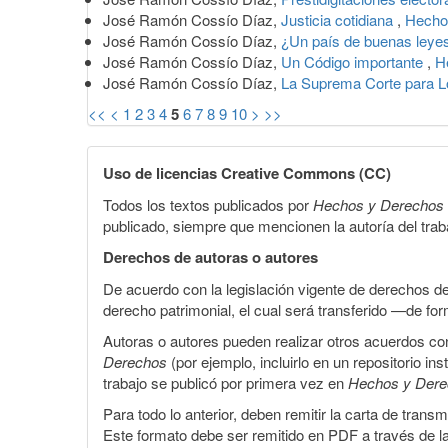
José Ramón Cossío Díaz,
Justicia cotidiana
,
Hecho
José Ramón Cossío Díaz,
¿Un país de buenas ley
José Ramón Cossío Díaz,
Un Código importante
,
H
José Ramón Cossío Díaz,
La Suprema Corte para 
<<
<
1
2
3
4
5
6
7
8
9
10
>
>>
Uso de licencias Creative Commons (CC)
Todos los textos publicados por
Hechos y Derechos
publicado, siempre que mencionen la autoría del trabaj
Derechos de autoras o autores
De acuerdo con la legislación vigente de derechos d
derecho patrimonial, el cual será transferido —de f
Autoras o autores pueden realizar otros acuerdos cont
Derechos
(por ejemplo, incluirlo en un repositorio in
trabajo se publicó por primera vez en
Hechos y Der
Para todo lo anterior, deben remitir la carta de tran
Este formato debe ser remitido en PDF a través de l