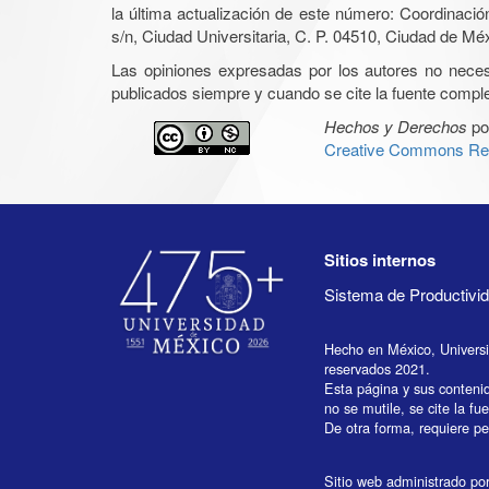
la última actualización de este número: Coordinaci
s/n, Ciudad Universitaria, C. P. 04510, Ciudad de Mé
Las opiniones expresadas por los autores no necesar
publicados siempre y cuando se cite la fuente complet
Hechos y Derechos
po
Creative Commons Rec
Sitios internos
Sistema de Productiv
Hecho en México, Univers
reservados 2021.
Esta página y sus conteni
no se mutile, se cite la fu
De otra forma, requiere per
Sitio web administrado por 