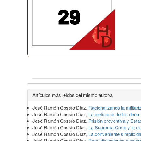
Detalles
Artículos más leídos del mismo autor/a
del
José Ramón Cossío Díaz,
Racionalizando la militar
artículo
José Ramón Cossío Díaz,
La ineficacia de los dere
José Ramón Cossío Díaz,
Prisión preventiva y Est
José Ramón Cossío Díaz,
La Suprema Corte y la di
José Ramón Cossío Díaz,
La conveniente simplicida
José Ramón Cossío Díaz,
Prestidigitaciones electo