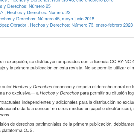
s y Derechos: Número 25
es?
,
Hechos y Derechos: Número 22
echos y Derechos: Número 45, mayo-junio 2018
López Obrador
,
Hechos y Derechos: Número 73, enero-febrero 2023
sin excepción, se distribuyen amparados con la licencia CC BY-NC 4.0 
o y la primera publicación en esta revista. No se permite utilizar el 
e autor
Hechos y Derechos
reconoce y respeta el derecho moral de las
orma no exclusiva— a
Hechos y Derechos
para permitir su difusión le
ractuales independientes y adicionales para la distribución no exclus
stitucional o darlo a conocer en otros medios en papel o electrónicos)
echos
.
smisión de derechos patrimoniales de la primera publicación, debidamen
a plataforma OJS.