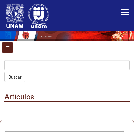
Navegación
principal
Contenido
principal
Barra
lateral
Artículos
Buscar
Artículos