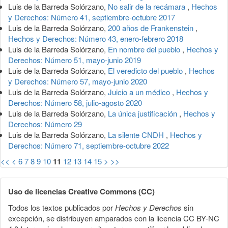
Luis de la Barreda Solórzano,
No salir de la recámara
,
Hechos
y Derechos: Número 41, septiembre-octubre 2017
Luis de la Barreda Solórzano,
200 años de Frankenstein
,
Hechos y Derechos: Número 43, enero-febrero 2018
Luis de la Barreda Solórzano,
En nombre del pueblo
,
Hechos y
Derechos: Número 51, mayo-junio 2019
Luis de la Barreda Solórzano,
El veredicto del pueblo
,
Hechos
y Derechos: Número 57, mayo-junio 2020
Luis de la Barreda Solórzano,
Juicio a un médico
,
Hechos y
Derechos: Número 58, julio-agosto 2020
Luis de la Barreda Solórzano,
La única justificación
,
Hechos y
Derechos: Número 29
Luis de la Barreda Solórzano,
La silente CNDH
,
Hechos y
Derechos: Número 71, septiembre-octubre 2022
<<
<
6
7
8
9
10
11
12
13
14
15
>
>>
Uso de licencias Creative Commons (CC)
Todos los textos publicados por
Hechos y Derechos
sin
excepción, se distribuyen amparados con la licencia CC BY-NC