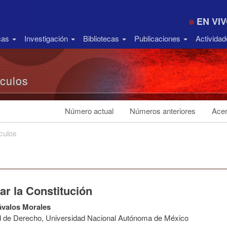
EN VI
icas
Investigación
Bibliotecas
Publicaciones
Activida
ículos
Número actual
Números anteriores
Acer
ículos
ar la Constitución
ávalos Morales
d de Derecho, Universidad Nacional Autónoma de México