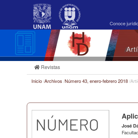
Navegación
principal
Contenido
principal
Conoce juríd
Barra
lateral
Art
Revistas
Inicio
/
Archivos
/
Número 43, enero-febrero 2018
/
Art
Aplic
José D
Faculta