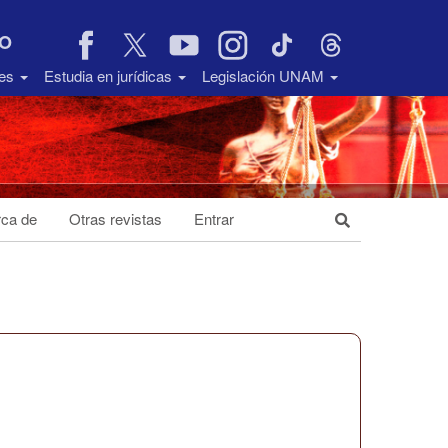
VO
des
Estudia en jurídicas
Legislación UNAM
ca de
Otras revistas
Entrar