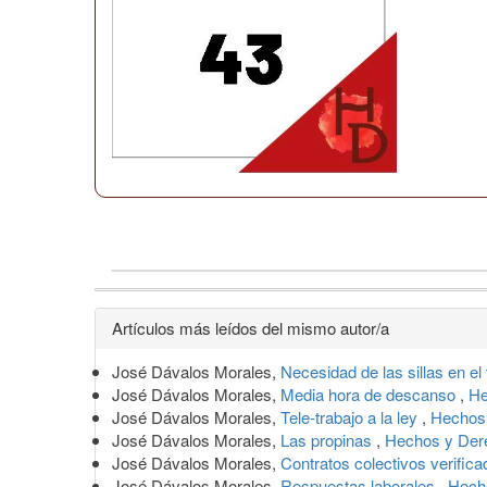
Detalles
Artículos más leídos del mismo autor/a
del
José Dávalos Morales,
Necesidad de las sillas en el
artículo
José Dávalos Morales,
Media hora de descanso
,
He
José Dávalos Morales,
Tele-trabajo a la ley
,
Hechos 
José Dávalos Morales,
Las propinas
,
Hechos y Der
José Dávalos Morales,
Contratos colectivos verific
José Dávalos Morales,
Respuestas laborales
,
Hech