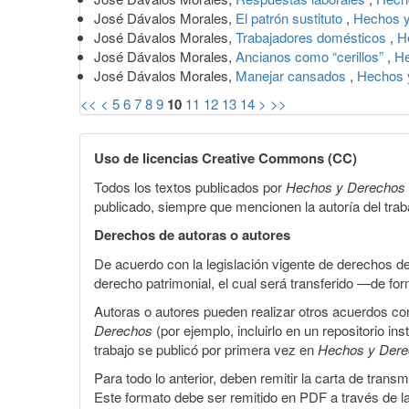
José Dávalos Morales,
El patrón sustituto
,
Hechos y
José Dávalos Morales,
Trabajadores domésticos
,
H
José Dávalos Morales,
Ancianos como “cerillos”
,
He
José Dávalos Morales,
Manejar cansados
,
Hechos y
<<
<
5
6
7
8
9
10
11
12
13
14
>
>>
Uso de licencias Creative Commons (CC)
Todos los textos publicados por
Hechos y Derechos
publicado, siempre que mencionen la autoría del trabaj
Derechos de autoras o autores
De acuerdo con la legislación vigente de derechos d
derecho patrimonial, el cual será transferido —de f
Autoras o autores pueden realizar otros acuerdos cont
Derechos
(por ejemplo, incluirlo en un repositorio in
trabajo se publicó por primera vez en
Hechos y Der
Para todo lo anterior, deben remitir la carta de tran
Este formato debe ser remitido en PDF a través de l