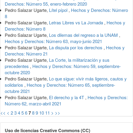
Derechos: Número 55, enero-febrero 2020
Pedro Salazar Ugarte,
Lítel pípol
,
Hechos y Derechos: Número
8
Pedro Salazar Ugarte,
Letras Libres vs La Jornada
,
Hechos y
Derechos: Número 8
Pedro Salazar Ugarte,
Los dilemas del regreso a la UNAM
,
Hechos y Derechos: Número 63, mayo-junio 2021
Pedro Salazar Ugarte,
La disputa por los derechos
,
Hechos y
Derechos: Número 21
Pedro Salazar Ugarte,
La Corte, la militarización y sus
precedentes
,
Hechos y Derechos: Número 59, septiembre-
octubre 2020
Pedro Salazar Ugarte,
Lo que sigue: vivir más ligeros, cautos y
solidarios
,
Hechos y Derechos: Número 65, septiembre-
octubre 2021
Pedro Salazar Ugarte,
El derecho y la 4T
,
Hechos y Derechos:
Número 62, marzo-abril 2021
<<
<
2
3
4
5
6
7
8
9
10
11
>
>>
Uso de licencias Creative Commons (CC)