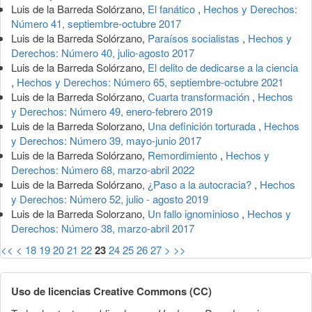
Luis de la Barreda Solórzano,
El fanático
,
Hechos y Derechos:
Número 41, septiembre-octubre 2017
Luis de la Barreda Solórzano,
Paraísos socialistas
,
Hechos y
Derechos: Número 40, julio-agosto 2017
Luis de la Barreda Solórzano,
El delito de dedicarse a la ciencia
,
Hechos y Derechos: Número 65, septiembre-octubre 2021
Luis de la Barreda Solórzano,
Cuarta transformación
,
Hechos
y Derechos: Número 49, enero-febrero 2019
Luis de la Barreda Solorzano,
Una definición torturada
,
Hechos
y Derechos: Número 39, mayo-junio 2017
Luis de la Barreda Solórzano,
Remordimiento
,
Hechos y
Derechos: Número 68, marzo-abril 2022
Luis de la Barreda Solórzano,
¿Paso a la autocracia?
,
Hechos
y Derechos: Número 52, julio - agosto 2019
Luis de la Barreda Solorzano,
Un fallo ignominioso
,
Hechos y
Derechos: Número 38, marzo-abril 2017
<<
<
18
19
20
21
22
23
24
25
26
27
>
>>
Uso de licencias Creative Commons (CC)