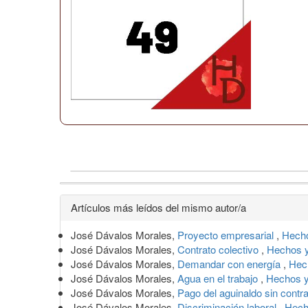
Detalles
Artículos más leídos del mismo autor/a
del
José Dávalos Morales,
Proyecto empresarial
,
Hecho
artículo
José Dávalos Morales,
Contrato colectivo
,
Hechos y
José Dávalos Morales,
Demandar con energía
,
Hec
José Dávalos Morales,
Agua en el trabajo
,
Hechos y
José Dávalos Morales,
Pago del aguinaldo sin contr
José Dávalos Morales,
Discriminación laboral
,
Hech