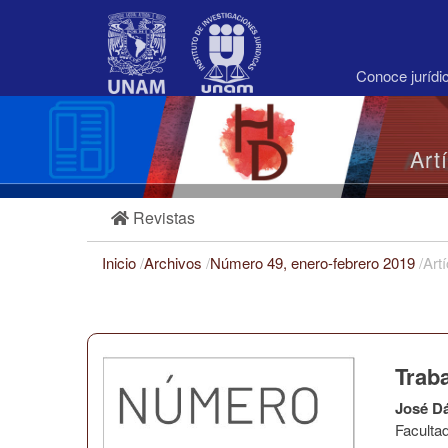
Navegación
principal
Contenido
principal
Conoce juríd
Barra
lateral
Art
Revistas
Inicio
/
Archivos
/
Número 49, enero-febrero 2019
/
Art
Traba
José D
Faculta