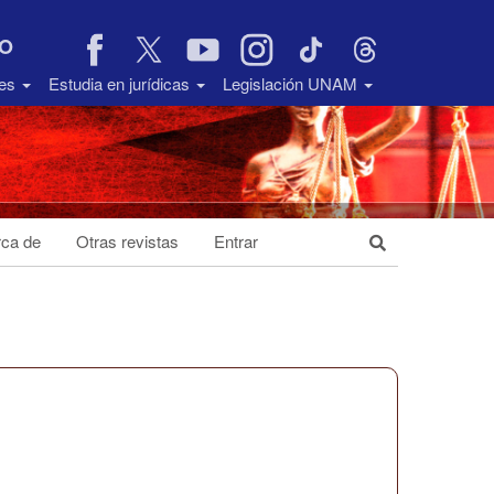
VO
des
Estudia en jurídicas
Legislación UNAM
ca de
Otras revistas
Entrar