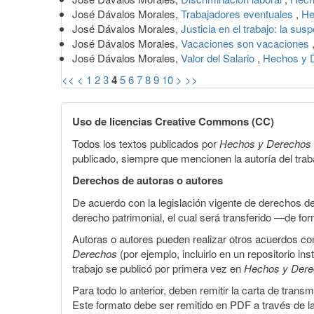
José Dávalos Morales,
Trabajadores eventuales
,
He
José Dávalos Morales,
Justicia en el trabajo: la sus
José Dávalos Morales,
Vacaciones son vacaciones
José Dávalos Morales,
Valor del Salario
,
Hechos y D
<<
<
1
2
3
4
5
6
7
8
9
10
>
>>
Uso de licencias Creative Commons (CC)
Todos los textos publicados por
Hechos y Derechos
publicado, siempre que mencionen la autoría del trabaj
Derechos de autoras o autores
De acuerdo con la legislación vigente de derechos d
derecho patrimonial, el cual será transferido —de f
Autoras o autores pueden realizar otros acuerdos cont
Derechos
(por ejemplo, incluirlo en un repositorio in
trabajo se publicó por primera vez en
Hechos y Der
Para todo lo anterior, deben remitir la carta de tran
Este formato debe ser remitido en PDF a través de l