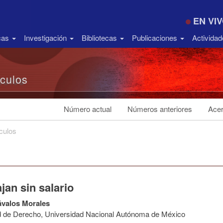
EN VI
icas
Investigación
Bibliotecas
Publicaciones
Activida
ículos
Número actual
Números anteriores
Acer
ículos
jan sin salario
ávalos Morales
d de Derecho, Universidad Nacional Autónoma de México