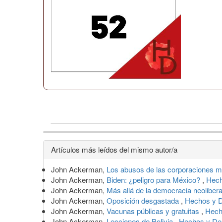
Detalles
Artículos más leídos del mismo autor/a
del
John Ackerman,
Los abusos de las corporaciones m
artículo
John Ackerman,
Biden: ¿peligro para México?
,
Hech
John Ackerman,
Más allá de la democracia neoliber
John Ackerman,
Oposición desgastada
,
Hechos y D
John Ackerman,
Vacunas públicas y gratuitas
,
Hech
John Ackerman,
Lecciones de Bolivia
,
Hechos y Der