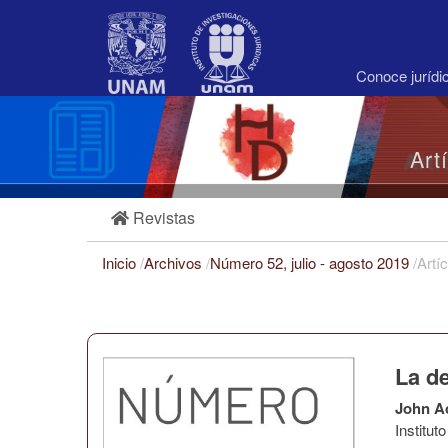
Navegación
principal
Contenido
principal
Conoce juríd
Barra
lateral
Art
Revistas
Inicio
/
Archivos
/
Número 52, julio - agosto 2019
/
Artí
La d
John A
Institu