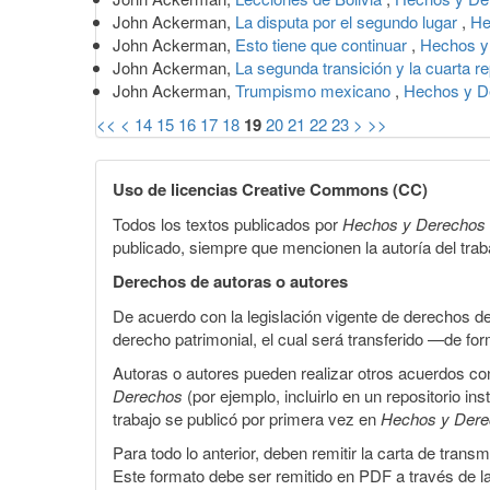
John Ackerman,
La disputa por el segundo lugar
,
He
John Ackerman,
Esto tiene que continuar
,
Hechos y
John Ackerman,
La segunda transición y la cuarta r
John Ackerman,
Trumpismo mexicano
,
Hechos y D
<<
<
14
15
16
17
18
19
20
21
22
23
>
>>
Uso de licencias Creative Commons (CC)
Todos los textos publicados por
Hechos y Derechos
publicado, siempre que mencionen la autoría del trabaj
Derechos de autoras o autores
De acuerdo con la legislación vigente de derechos d
derecho patrimonial, el cual será transferido —de f
Autoras o autores pueden realizar otros acuerdos cont
Derechos
(por ejemplo, incluirlo en un repositorio in
trabajo se publicó por primera vez en
Hechos y Der
Para todo lo anterior, deben remitir la carta de tran
Este formato debe ser remitido en PDF a través de l