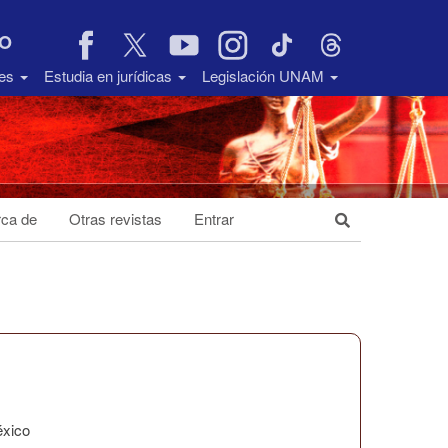
VO
des
Estudia en jurídicas
Legislación UNAM
ca de
Otras revistas
Entrar
éxico