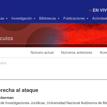
EN VI
icas
Investigación
Bibliotecas
Publicaciones
Activida
ículos
Número actual
Números anteriores
Acer
culos
erecha al ataque
ckerman
to de Investigaciones Jurídicas, Universidad Nacional Autónoma de M