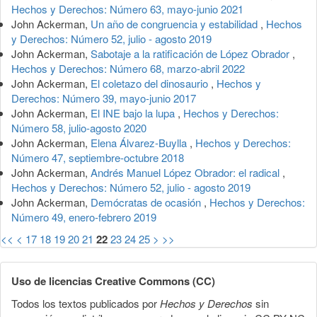
Hechos y Derechos: Número 63, mayo-junio 2021
John Ackerman,
Un año de congruencia y estabilidad
,
Hechos
y Derechos: Número 52, julio - agosto 2019
John Ackerman,
Sabotaje a la ratificación de López Obrador
,
Hechos y Derechos: Número 68, marzo-abril 2022
John Ackerman,
El coletazo del dinosaurio
,
Hechos y
Derechos: Número 39, mayo-junio 2017
John Ackerman,
El INE bajo la lupa
,
Hechos y Derechos:
Número 58, julio-agosto 2020
John Ackerman,
Elena Álvarez-Buylla
,
Hechos y Derechos:
Número 47, septiembre-octubre 2018
John Ackerman,
Andrés Manuel López Obrador: el radical
,
Hechos y Derechos: Número 52, julio - agosto 2019
John Ackerman,
Demócratas de ocasión
,
Hechos y Derechos:
Número 49, enero-febrero 2019
<<
<
17
18
19
20
21
22
23
24
25
>
>>
Uso de licencias Creative Commons (CC)
Todos los textos publicados por
Hechos y Derechos
sin