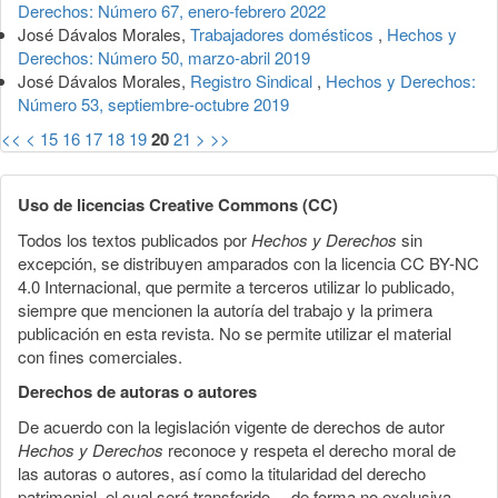
Derechos: Número 67, enero-febrero 2022
José Dávalos Morales,
Trabajadores domésticos
,
Hechos y
Derechos: Número 50, marzo-abril 2019
José Dávalos Morales,
Registro Sindical
,
Hechos y Derechos:
Número 53, septiembre-octubre 2019
<<
<
15
16
17
18
19
20
21
>
>>
Uso de licencias Creative Commons (CC)
Todos los textos publicados por
Hechos y Derechos
sin
excepción, se distribuyen amparados con la licencia CC BY-NC
4.0 Internacional, que permite a terceros utilizar lo publicado,
siempre que mencionen la autoría del trabajo y la primera
publicación en esta revista. No se permite utilizar el material
con fines comerciales.
Derechos de autoras o autores
De acuerdo con la legislación vigente de derechos de autor
Hechos y Derechos
reconoce y respeta el derecho moral de
las autoras o autores, así como la titularidad del derecho
patrimonial, el cual será transferido —de forma no exclusiva—