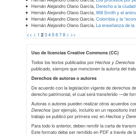
Hernán Alejandro Olano García,
Derecho a la ciudad
Hernán Alejandro Olano García,
Will Smith y el ani
Hernán Alejandro Olano García,
Colombia y la “eco
Hernán Alejandro Olano García,
La enseñanza de la 
<<
<
1
2
3
4
5
6
7
8
>
>>
Uso de licencias Creative Commons (CC)
Todos los textos publicados por
Hechos y Derechos
publicado, siempre que mencionen la autoría del trabaj
Derechos de autoras o autores
De acuerdo con la legislación vigente de derechos d
derecho patrimonial, el cual será transferido —de f
Autoras o autores pueden realizar otros acuerdos cont
Derechos
(por ejemplo, incluirlo en un repositorio in
trabajo se publicó por primera vez en
Hechos y Der
Para todo lo anterior, deben remitir la carta de tran
Este formato debe ser remitido en PDF a través de l