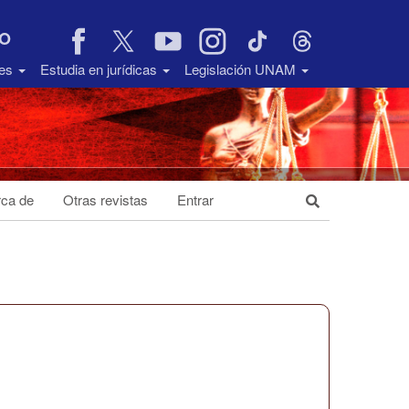
VO
des
Estudia en jurídicas
Legislación UNAM
ca de
Otras revistas
Entrar