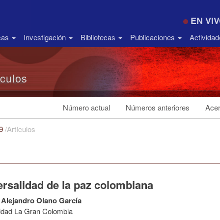
EN VI
icas
Investigación
Bibliotecas
Publicaciones
Activida
ículos
Número actual
Números anteriores
Acer
19
/
Artículos
ersalidad de la paz colombiana
Alejandro Olano García
idad La Gran Colombia