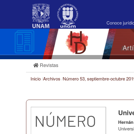
Navegación
principal
Contenido
principal
Conoce juríd
Barra
lateral
Art
Revistas
Inicio
/
Archivos
/
Número 53, septiembre-octubre 20
Univ
Hernán 
Univers