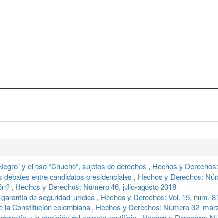
“Negro” y el oso “Chucho”, sujetos de derechos
,
Hechos y Derechos:
os debates entre candidatos presidenciales
,
Hechos y Derechos: Núm
ión?
,
Hechos y Derechos: Número 46, julio-agosto 2018
garantía de seguridad jurídica
,
Hechos y Derechos: Vol. 15, núm. 8
de la Constitución colombiana
,
Hechos y Derechos: Número 32, marz
erastia y la abolición del secreto pontificio
,
Hechos y Derechos: Nú