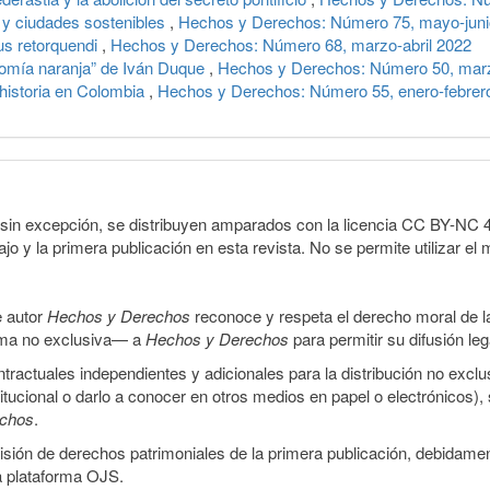
 y ciudades sostenibles
,
Hechos y Derechos: Número 75, mayo-juni
mus retorquendi
,
Hechos y Derechos: Número 68, marzo-abril 2022
nomía naranja” de Iván Duque
,
Hechos y Derechos: Número 50, marz
historia en Colombia
,
Hechos y Derechos: Número 55, enero-febrer
sin excepción, se distribuyen amparados con la licencia CC BY-NC 4.0 
o y la primera publicación en esta revista. No se permite utilizar el 
e autor
Hechos y Derechos
reconoce y respeta el derecho moral de las
orma no exclusiva— a
Hechos y Derechos
para permitir su difusión le
ractuales independientes y adicionales para la distribución no exclus
stitucional o darlo a conocer en otros medios en papel o electrónicos)
echos
.
smisión de derechos patrimoniales de la primera publicación, debidamen
a plataforma OJS.