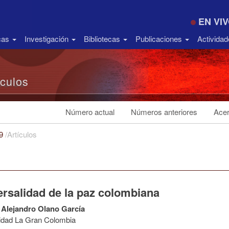
EN VI
icas
Investigación
Bibliotecas
Publicaciones
Activida
ículos
Número actual
Números anteriores
Acer
19
/
Artículos
ersalidad de la paz colombiana
Alejandro Olano García
idad La Gran Colombia