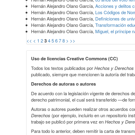
Hernán Alejandro Olano García,
Acciones y delitos c
Hernán Alejandro Olano García,
Los Códigos de Nom
Hernán Alejandro Olano García,
Definiciones de uni
Hernán Alejandro Olano García,
Transformación edu
Hernán Alejandro Olano García,
Miguel, el príncipe
<<
<
1
2
3
4
5
6
7
8
>
>>
Uso de licencias Creative Commons (CC)
Todos los textos publicados por
Hechos y Derechos
publicado, siempre que mencionen la autoría del trabaj
Derechos de autoras o autores
De acuerdo con la legislación vigente de derechos d
derecho patrimonial, el cual será transferido —de f
Autoras o autores pueden realizar otros acuerdos cont
Derechos
(por ejemplo, incluirlo en un repositorio in
trabajo se publicó por primera vez en
Hechos y Der
Para todo lo anterior, deben remitir la carta de tran