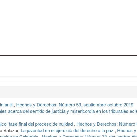
infantil
,
Hechos y Derechos: Número 53, septiembre-octubre 2019
es acerca del sentido de justicia y misericordia en los tribunales ec
co: fase final del proceso de nulidad
,
Hechos y Derechos: Número 64
e Salazar,
La juventud en el ejercicio del derecho a la paz
,
Hechos y
emenino en Colombia
,
Hechos y Derechos: Número 72, noviembre-di