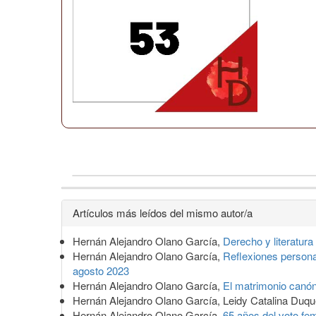
Detalles
Artículos más leídos del mismo autor/a
del
Hernán Alejandro Olano García,
Derecho y literatura 
artículo
Hernán Alejandro Olano García,
Reflexiones personal
agosto 2023
Hernán Alejandro Olano García,
El matrimonio canóni
Hernán Alejandro Olano García, Leidy Catalina Duqu
Hernán Alejandro Olano García,
65 años del voto f