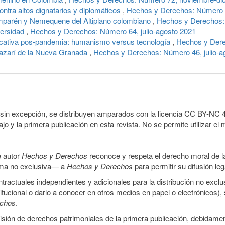
ontra altos dignatarios y diplomáticos
,
Hechos y Derechos: Número 7
parén y Nemequene del Altiplano colombiano
,
Hechos y Derechos: 
versidad
,
Hechos y Derechos: Número 64, julio-agosto 2021
cativa pos-pandemia: humanismo versus tecnología
,
Hechos y Dere
 nazarí de la Nueva Granada
,
Hechos y Derechos: Número 46, julio-a
sin excepción, se distribuyen amparados con la licencia CC BY-NC 4.0 
o y la primera publicación en esta revista. No se permite utilizar el 
e autor
Hechos y Derechos
reconoce y respeta el derecho moral de las
orma no exclusiva— a
Hechos y Derechos
para permitir su difusión le
ractuales independientes y adicionales para la distribución no exclus
stitucional o darlo a conocer en otros medios en papel o electrónicos)
echos
.
smisión de derechos patrimoniales de la primera publicación, debidamen