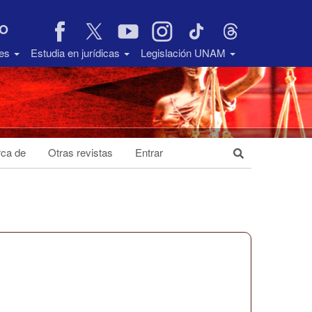
VO
des
Estudia en jurídicas
Legislación UNAM
ca de
Otras revistas
Entrar