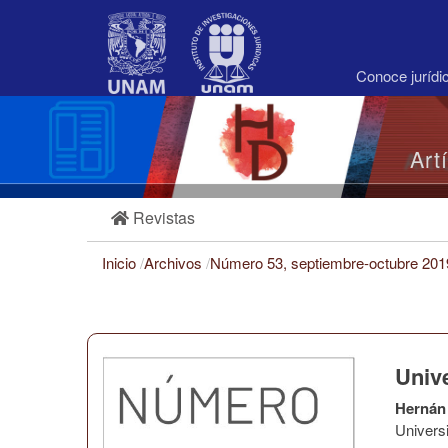
Navegación
principal
Contenido
principal
Conoce juríd
Barra
lateral
Art
Revistas
Inicio
/
Archivos
/
Número 53, septiembre-octubre 20
Univ
Hernán 
Univers