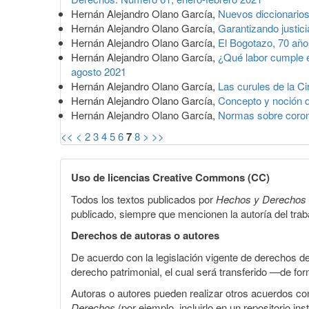
Hernán Alejandro Olano García,
Nuevos diccionarios
Hernán Alejandro Olano García,
Garantizando justici
Hernán Alejandro Olano García,
El Bogotazo, 70 añ
Hernán Alejandro Olano García,
¿Qué labor cumple el
agosto 2021
Hernán Alejandro Olano García,
Las curules de la C
Hernán Alejandro Olano García,
Concepto y noción
Hernán Alejandro Olano García,
Normas sobre coron
<<
<
2
3
4
5
6
7
8
>
>>
Uso de licencias Creative Commons (CC)
Todos los textos publicados por
Hechos y Derechos
publicado, siempre que mencionen la autoría del trabaj
Derechos de autoras o autores
De acuerdo con la legislación vigente de derechos d
derecho patrimonial, el cual será transferido —de f
Autoras o autores pueden realizar otros acuerdos cont
Derechos
(por ejemplo, incluirlo en un repositorio in