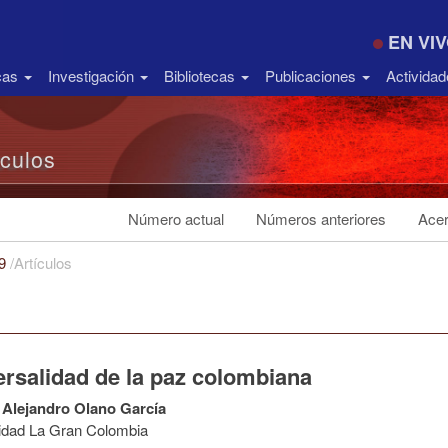
EN VI
icas
Investigación
Bibliotecas
Publicaciones
Activida
ículos
Número actual
Números anteriores
Acer
19
/
Artículos
ersalidad de la paz colombiana
Alejandro Olano García
idad La Gran Colombia