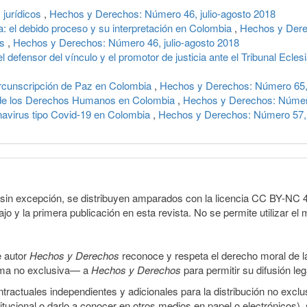
 jurídicos
,
Hechos y Derechos: Número 46, julio-agosto 2018
a: el debido proceso y su interpretación en Colombia
,
Hechos y Derec
os
,
Hechos y Derechos: Número 46, julio-agosto 2018
 defensor del vínculo y el promotor de justicia ante el Tribunal Ecles
ircunscripción de Paz en Colombia
,
Hechos y Derechos: Número 65,
 de los Derechos Humanos en Colombia
,
Hechos y Derechos: Número 
avirus tipo Covid-19 en Colombia
,
Hechos y Derechos: Número 57,
sin excepción, se distribuyen amparados con la licencia CC BY-NC 4.0 
o y la primera publicación en esta revista. No se permite utilizar el 
e autor
Hechos y Derechos
reconoce y respeta el derecho moral de las
orma no exclusiva— a
Hechos y Derechos
para permitir su difusión le
ractuales independientes y adicionales para la distribución no exclus
stitucional o darlo a conocer en otros medios en papel o electrónicos)