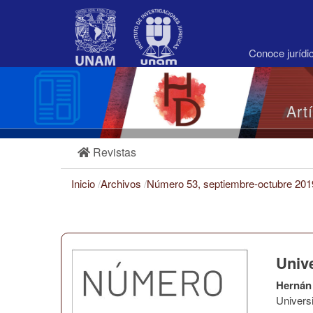
Navegación
principal
Contenido
principal
Conoce juríd
Barra
lateral
Art
Revistas
Inicio
/
Archivos
/
Número 53, septiembre-octubre 20
Univ
Hernán 
Univers