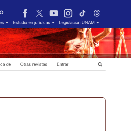
VO
des
Estudia en jurídicas
Legislación UNAM
ca de
Otras revistas
Entrar