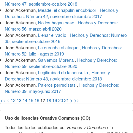
Número 47, septiembre-octubre 2018
John Ackerman,
Meade: el chapulín encubridor
,
Hechos y
Derechos: Número 42, noviembre-diciembre 2017
John Ackerman,
No les hagan caso
,
Hechos y Derechos:
Número 56, marzo-abril 2020
John Ackerman,
Llenar el vacío
,
Hechos y Derechos: Número
35, septiembre-octubre 2016
John Ackerman,
La derecha al ataque
,
Hechos y Derechos:
Número 52, julio - agosto 2019
John Ackerman,
Salvemos Morena
,
Hechos y Derechos:
Número 59, septiembre-octubre 2020
John Ackerman,
Legitimidad de la consulta
,
Hechos y
Derechos: Número 48, noviembre-diciembre 2018
John Ackerman,
Paleros perredistas
,
Hechos y Derechos:
Número 39, mayo-junio 2017
<<
<
12
13
14
15
16
17
18
19
20
21
>
>>
Uso de licencias Creative Commons (CC)
Todos los textos publicados por
Hechos y Derechos
sin