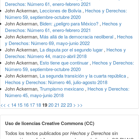
Derechos: Número 61, enero-febrero 2021
John Ackerman,
Lecciones de Bolivia
,
Hechos y Derechos:
Número 59, septiembre-octubre 2020
John Ackerman,
Biden: ¿peligro para México?
,
Hechos y
Derechos: Número 61, enero-febrero 2021
John Ackerman,
Más allá de la democracia neoliberal
,
Hechos
y Derechos: Número 69, mayo-junio 2022
John Ackerman,
La disputa por el segundo lugar
,
Hechos y
Derechos: Número 44, marzo-abril 2018
John Ackerman,
Esto tiene que continuar
,
Hechos y Derechos:
Número 59, septiembre-octubre 2020
John Ackerman,
La segunda transición y la cuarta república
,
Hechos y Derechos: Número 46, julio-agosto 2018
John Ackerman,
Trumpismo mexicano
,
Hechos y Derechos:
Número 45, mayo-junio 2018
<<
<
14
15
16
17
18
19
20
21
22
23
>
>>
Uso de licencias Creative Commons (CC)
Todos los textos publicados por
Hechos y Derechos
sin