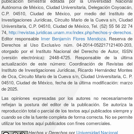
publicación bimestral editada por la Universidad Nacional
Autónoma de México, Ciudad Universitaria, Delegación Coyoacán,
C.P. 04510, Ciudad de México, por medio del Instituto de
Investigaciones Jurídicas, Circuito Mario de la Cueva s/n, Ciudad
Universitaria, C.P. 04510, Ciudad de México, Tel. (52) 55 56 22 74
74,
http://revistas.juridicas.unam.mx/index.php/hechos-y-derechos
.
Editor responsable
Imer Benjamín Flores Mendoza
. Reserva de
Derechos al Uso Exclusivo núm. 04-2014-052217121400-203,
otorgado por el Instituto Nacional del Derecho de Autor, ISSN
(versión electrónica): 2448-4725. Responsable de la última
actualización de este número: Coordinación de Revistas del
Instituto de Investigaciones Jurídicas, Ricardo Hernández Montes
de Oca, Circuito Mario de la Cueva s/n, Ciudad Universitaria, C. P.
04510, Ciudad de México, fecha de la última modificación: marzo
de 2025.
Las opiniones expresadas por los autores no necesariamente
reflejan la postura del editor de la publicación. Se autoriza la
reproducción total o parcial de los textos aquí publicados siempre y
cuando se cite la fuente completa de forma correcta. No se permite
utilizar los textos aquí publicados con fines comerciales.
Hechos y Derechos
por
Universidad Nacional