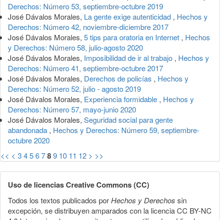
Derechos: Número 53, septiembre-octubre 2019
José Dávalos Morales,
La gente exige autenticidad
,
Hechos y
Derechos: Número 42, noviembre-diciembre 2017
José Dávalos Morales,
5 tips para oratoria en Internet
,
Hechos
y Derechos: Número 58, julio-agosto 2020
José Dávalos Morales,
Imposibilidad de ir al trabajo
,
Hechos y
Derechos: Número 41, septiembre-octubre 2017
José Dávalos Morales,
Derechos de policías
,
Hechos y
Derechos: Número 52, julio - agosto 2019
José Dávalos Morales,
Experiencia formidable
,
Hechos y
Derechos: Número 57, mayo-junio 2020
José Dávalos Morales,
Seguridad social para gente
abandonada
,
Hechos y Derechos: Número 59, septiembre-
octubre 2020
<<
<
3
4
5
6
7
8
9
10
11
12
>
>>
Uso de licencias Creative Commons (CC)
Todos los textos publicados por
Hechos y Derechos
sin
excepción, se distribuyen amparados con la licencia CC BY-NC