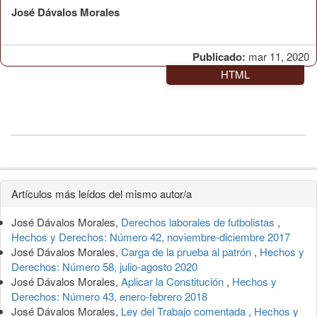
José Dávalos Morales
Publicado:
mar 11, 2020
HTML
Detalles
Artículos más leídos del mismo autor/a
del
José Dávalos Morales,
Derechos laborales de futbolistas
,
artículo
Hechos y Derechos: Número 42, noviembre-diciembre 2017
José Dávalos Morales,
Carga de la prueba al patrón
,
Hechos y
Derechos: Número 58, julio-agosto 2020
José Dávalos Morales,
Aplicar la Constitución
,
Hechos y
Derechos: Número 43, enero-febrero 2018
José Dávalos Morales,
Ley del Trabajo comentada
,
Hechos y