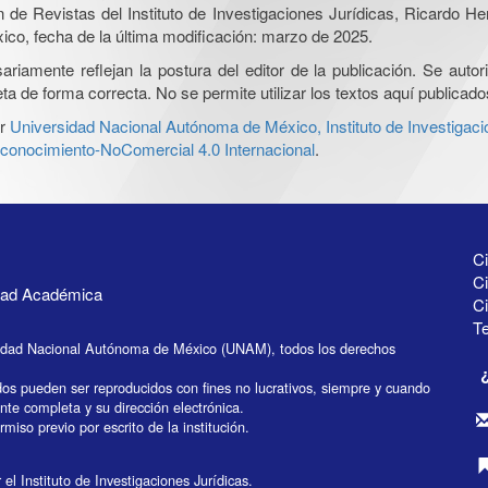
ón de Revistas del Instituto de Investigaciones Jurídicas, Ricardo 
xico, fecha de la última modificación: marzo de 2025.
iamente reflejan la postura del editor de la publicación. Se autoriz
a de forma correcta. No se permite utilizar los textos aquí publicad
r
Universidad Nacional Autónoma de México, Instituto de Investigaci
onocimiento-NoComercial 4.0 Internacional
.
Ci
Ci
idad Académica
C
Te
idad Nacional Autónoma de México (UNAM), todos los derechos
dos pueden ser reproducidos con fines no lucrativos, siempre y cuando
ente completa y su dirección electrónica.
miso previo por escrito de la institución.
el Instituto de Investigaciones Jurídicas.