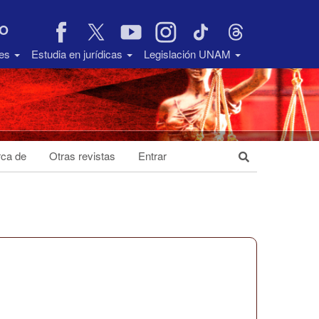
VO
des
Estudia en jurídicas
Legislación UNAM
ca de
Otras revistas
Entrar