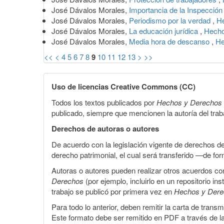
José Dávalos Morales,
Importancia de la Inspecció
José Dávalos Morales,
Periodismo por la verdad
,
He
José Dávalos Morales,
La educación jurídica
,
Hecho
José Dávalos Morales,
Media hora de descanso
,
He
<<
<
4
5
6
7
8
9
10
11
12
13
>
>>
Uso de licencias Creative Commons (CC)
Todos los textos publicados por
Hechos y Derechos
publicado, siempre que mencionen la autoría del trabaj
Derechos de autoras o autores
De acuerdo con la legislación vigente de derechos d
derecho patrimonial, el cual será transferido —de f
Autoras o autores pueden realizar otros acuerdos cont
Derechos
(por ejemplo, incluirlo en un repositorio in
trabajo se publicó por primera vez en
Hechos y Der
Para todo lo anterior, deben remitir la carta de tran
Este formato debe ser remitido en PDF a través de l