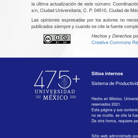
la última actualización de este número: Coordinaci
s/n, Ciudad Universitaria, C. P. 04510, Ciudad de Mé
Las opiniones expresadas por los autores no necesar
publicados siempre y cuando se cite la fuente complet
Hechos y Derechos
po
Creative Commons Rec
Sitios internos
Sistema de Productiv
Hecho en México, Univers
reservados 2021.
Esta página y sus conteni
no se mutile, se cite la fu
De otra forma, requiere per
Sitio web administrado por 