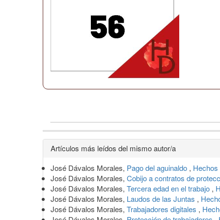
Detalles
Artículos más leídos del mismo autor/a
del
José Dávalos Morales,
Pago del aguinaldo
,
Hechos 
artículo
José Dávalos Morales,
Cobijo a contratos de protec
José Dávalos Morales,
Tercera edad en el trabajo
,
H
José Dávalos Morales,
Laudos de las Juntas
,
Hecho
José Dávalos Morales,
Trabajadores digitales
,
Hech
José Dávalos Morales,
Protección de trabajadores
,