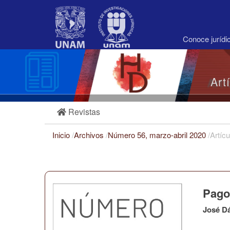
Navegación
principal
Contenido
principal
Conoce juríd
Barra
lateral
Art
Revistas
Inicio
/
Archivos
/
Número 56, marzo-abril 2020
/
Artícu
Pago 
José D