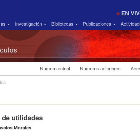
EN VI
icas
Investigación
Bibliotecas
Publicaciones
Activida
ículos
Número actual
Números anteriores
Acer
los
de utilidades
ávalos Morales