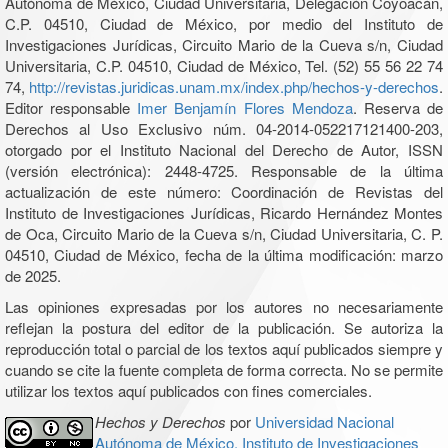
Autónoma de México, Ciudad Universitaria, Delegación Coyoacán,
C.P. 04510, Ciudad de México, por medio del Instituto de
Investigaciones Jurídicas, Circuito Mario de la Cueva s/n, Ciudad
Universitaria, C.P. 04510, Ciudad de México, Tel. (52) 55 56 22 74
74,
http://revistas.juridicas.unam.mx/index.php/hechos-y-derechos
.
Editor responsable
Imer Benjamín Flores Mendoza
. Reserva de
Derechos al Uso Exclusivo núm. 04-2014-052217121400-203,
otorgado por el Instituto Nacional del Derecho de Autor, ISSN
(versión electrónica): 2448-4725. Responsable de la última
actualización de este número: Coordinación de Revistas del
Instituto de Investigaciones Jurídicas, Ricardo Hernández Montes
de Oca, Circuito Mario de la Cueva s/n, Ciudad Universitaria, C. P.
04510, Ciudad de México, fecha de la última modificación: marzo
de 2025.
Las opiniones expresadas por los autores no necesariamente
reflejan la postura del editor de la publicación. Se autoriza la
reproducción total o parcial de los textos aquí publicados siempre y
cuando se cite la fuente completa de forma correcta. No se permite
utilizar los textos aquí publicados con fines comerciales.
Hechos y Derechos
por
Universidad Nacional
Autónoma de México, Instituto de Investigaciones