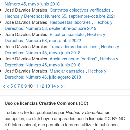
Número 45, mayo-junio 2018
José Dávalos Morales,
Contratos colectivos verificados
,
Hechos y Derechos: Número 65, septiembre-octubre 2021
José Dávalos Morales,
Respuestas laborales
,
Hechos y
Derechos: Número 53, septiembre-octubre 2019
José Dávalos Morales,
El patrón sustituto
,
Hechos y
Derechos: Número 68, marzo-abril 2022
José Dávalos Morales,
Trabajadores domésticos
,
Hechos y
Derechos: Número 45, mayo-junio 2018
José Dávalos Morales,
Ancianos como “cerillos”
,
Hechos y
Derechos: Número 45, mayo-junio 2018
José Dávalos Morales,
Manejar cansados
,
Hechos y
Derechos: Número 46, julio-agosto 2018
<<
<
5
6
7
8
9
10
11
12
13
14
>
>>
Uso de licencias Creative Commons (CC)
Todos los textos publicados por
Hechos y Derechos
sin
excepción, se distribuyen amparados con la licencia CC BY-NC
4.0 Internacional, que permite a terceros utilizar lo publicado,