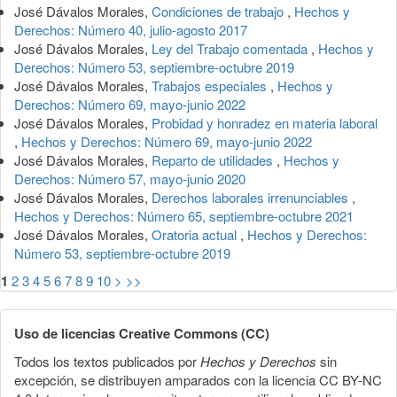
José Dávalos Morales,
Condiciones de trabajo
,
Hechos y
Derechos: Número 40, julio-agosto 2017
José Dávalos Morales,
Ley del Trabajo comentada
,
Hechos y
Derechos: Número 53, septiembre-octubre 2019
José Dávalos Morales,
Trabajos especiales
,
Hechos y
Derechos: Número 69, mayo-junio 2022
José Dávalos Morales,
Probidad y honradez en materia laboral
,
Hechos y Derechos: Número 69, mayo-junio 2022
José Dávalos Morales,
Reparto de utilidades
,
Hechos y
Derechos: Número 57, mayo-junio 2020
José Dávalos Morales,
Derechos laborales irrenunciables
,
Hechos y Derechos: Número 65, septiembre-octubre 2021
José Dávalos Morales,
Oratoria actual
,
Hechos y Derechos:
Número 53, septiembre-octubre 2019
1
2
3
4
5
6
7
8
9
10
>
>>
Uso de licencias Creative Commons (CC)
Todos los textos publicados por
Hechos y Derechos
sin
excepción, se distribuyen amparados con la licencia CC BY-NC