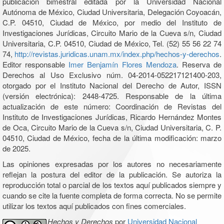
publicación bimestral editada por la Universidad Nacional
Autónoma de México, Ciudad Universitaria, Delegación Coyoacán,
C.P. 04510, Ciudad de México, por medio del Instituto de
Investigaciones Jurídicas, Circuito Mario de la Cueva s/n, Ciudad
Universitaria, C.P. 04510, Ciudad de México, Tel. (52) 55 56 22 74
74,
http://revistas.juridicas.unam.mx/index.php/hechos-y-derechos
.
Editor responsable
Imer Benjamín Flores Mendoza
. Reserva de
Derechos al Uso Exclusivo núm. 04-2014-052217121400-203,
otorgado por el Instituto Nacional del Derecho de Autor, ISSN
(versión electrónica): 2448-4725. Responsable de la última
actualización de este número: Coordinación de Revistas del
Instituto de Investigaciones Jurídicas, Ricardo Hernández Montes
de Oca, Circuito Mario de la Cueva s/n, Ciudad Universitaria, C. P.
04510, Ciudad de México, fecha de la última modificación: marzo
de 2025.
Las opiniones expresadas por los autores no necesariamente
reflejan la postura del editor de la publicación. Se autoriza la
reproducción total o parcial de los textos aquí publicados siempre y
cuando se cite la fuente completa de forma correcta. No se permite
utilizar los textos aquí publicados con fines comerciales.
Hechos y Derechos
por
Universidad Nacional