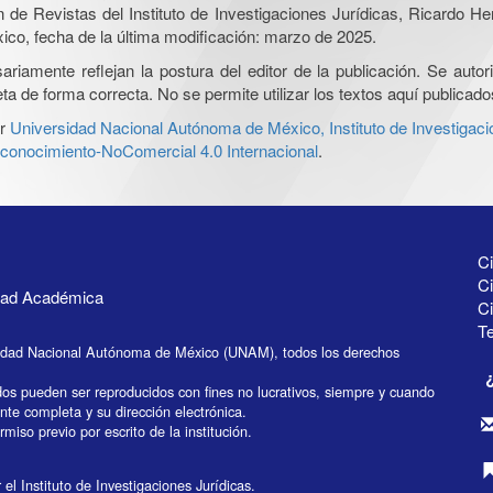
ón de Revistas del Instituto de Investigaciones Jurídicas, Ricardo 
xico, fecha de la última modificación: marzo de 2025.
iamente reflejan la postura del editor de la publicación. Se autoriz
a de forma correcta. No se permite utilizar los textos aquí publicad
r
Universidad Nacional Autónoma de México, Instituto de Investigaci
onocimiento-NoComercial 4.0 Internacional
.
Ci
Ci
idad Académica
C
Te
idad Nacional Autónoma de México (UNAM), todos los derechos
dos pueden ser reproducidos con fines no lucrativos, siempre y cuando
ente completa y su dirección electrónica.
miso previo por escrito de la institución.
el Instituto de Investigaciones Jurídicas.