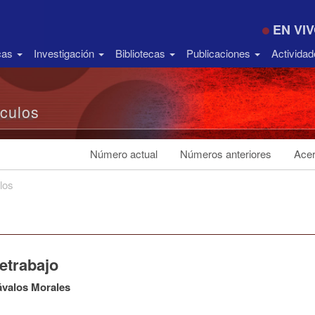
EN VI
icas
Investigación
Bibliotecas
Publicaciones
Activida
ículos
Número actual
Números anteriores
Acer
los
letrabajo
ávalos Morales