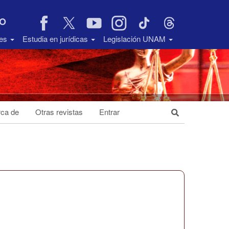
VO
des
Estudia en jurídicas
Legislación UNAM
ca de
Otras revistas
Entrar