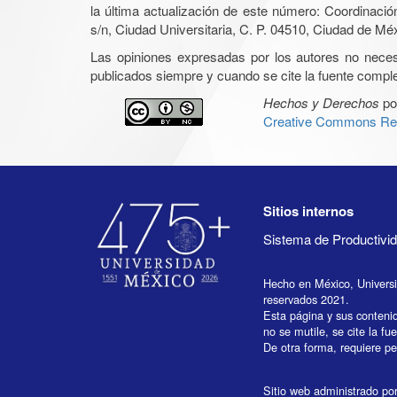
la última actualización de este número: Coordinaci
s/n, Ciudad Universitaria, C. P. 04510, Ciudad de Mé
Las opiniones expresadas por los autores no necesar
publicados siempre y cuando se cite la fuente complet
Hechos y Derechos
po
Creative Commons Rec
Sitios internos
Sistema de Productiv
Hecho en México, Univers
reservados 2021.
Esta página y sus conteni
no se mutile, se cite la fu
De otra forma, requiere per
Sitio web administrado por 