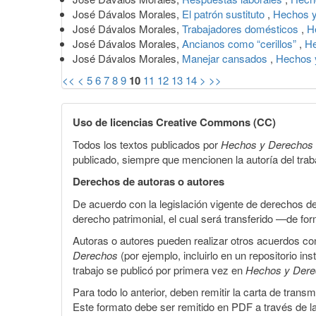
José Dávalos Morales,
El patrón sustituto
,
Hechos y
José Dávalos Morales,
Trabajadores domésticos
,
H
José Dávalos Morales,
Ancianos como “cerillos”
,
He
José Dávalos Morales,
Manejar cansados
,
Hechos y
<<
<
5
6
7
8
9
10
11
12
13
14
>
>>
Uso de licencias Creative Commons (CC)
Todos los textos publicados por
Hechos y Derechos
publicado, siempre que mencionen la autoría del trabaj
Derechos de autoras o autores
De acuerdo con la legislación vigente de derechos d
derecho patrimonial, el cual será transferido —de f
Autoras o autores pueden realizar otros acuerdos cont
Derechos
(por ejemplo, incluirlo en un repositorio in
trabajo se publicó por primera vez en
Hechos y Der
Para todo lo anterior, deben remitir la carta de tran
Este formato debe ser remitido en PDF a través de l