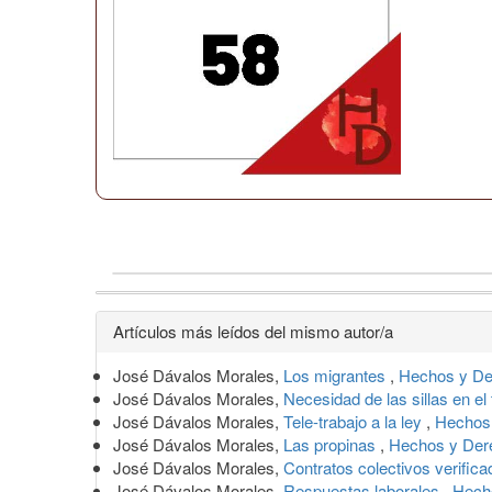
Detalles
Artículos más leídos del mismo autor/a
del
José Dávalos Morales,
Los migrantes
,
Hechos y De
artículo
José Dávalos Morales,
Necesidad de las sillas en el
José Dávalos Morales,
Tele-trabajo a la ley
,
Hechos 
José Dávalos Morales,
Las propinas
,
Hechos y Der
José Dávalos Morales,
Contratos colectivos verific
José Dávalos Morales,
Respuestas laborales
,
Hech