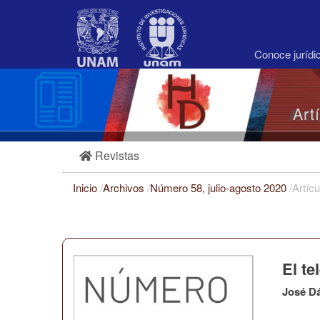
Navegación
principal
Contenido
principal
Conoce juríd
Barra
lateral
Art
Revistas
Inicio
/
Archivos
/
Número 58, julio-agosto 2020
/
Artícu
El te
José D