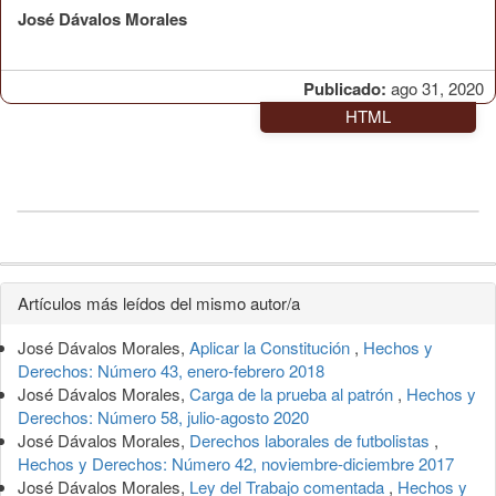
José Dávalos Morales
Publicado:
ago 31, 2020
HTML
Detalles
Artículos más leídos del mismo autor/a
del
José Dávalos Morales,
Aplicar la Constitución
,
Hechos y
artículo
Derechos: Número 43, enero-febrero 2018
José Dávalos Morales,
Carga de la prueba al patrón
,
Hechos y
Derechos: Número 58, julio-agosto 2020
José Dávalos Morales,
Derechos laborales de futbolistas
,
Hechos y Derechos: Número 42, noviembre-diciembre 2017
José Dávalos Morales,
Ley del Trabajo comentada
,
Hechos y