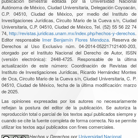
publicación bimestral editada por la Universidad Nacional
Autónoma de México, Ciudad Universitaria, Delegación Coyoacán,
C.P. 04510, Ciudad de México, por medio del Instituto de
Investigaciones Jurídicas, Circuito Mario de la Cueva s/n, Ciudad
Universitaria, C.P. 04510, Ciudad de México, Tel. (52) 55 56 22 74
74,
http://revistas.juridicas.unam.mx/index.php/hechos-y-derechos
.
Editor responsable
Imer Benjamín Flores Mendoza
. Reserva de
Derechos al Uso Exclusivo núm. 04-2014-052217121400-203,
otorgado por el Instituto Nacional del Derecho de Autor, ISSN
(versión electrónica): 2448-4725. Responsable de la última
actualización de este número: Coordinación de Revistas del
Instituto de Investigaciones Jurídicas, Ricardo Hernández Montes
de Oca, Circuito Mario de la Cueva s/n, Ciudad Universitaria, C. P.
04510, Ciudad de México, fecha de la última modificación: marzo
de 2025.
Las opiniones expresadas por los autores no necesariamente
reflejan la postura del editor de la publicación. Se autoriza la
reproducción total o parcial de los textos aquí publicados siempre y
cuando se cite la fuente completa de forma correcta. No se permite
utilizar los textos aquí publicados con fines comerciales.
Hechos y Derechos
por
Universidad Nacional