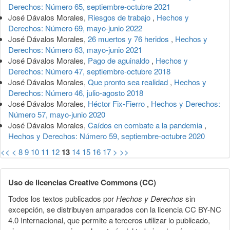
Derechos: Número 65, septiembre-octubre 2021
José Dávalos Morales,
Riesgos de trabajo
,
Hechos y
Derechos: Número 69, mayo-junio 2022
José Dávalos Morales,
26 muertos y 76 heridos
,
Hechos y
Derechos: Número 63, mayo-junio 2021
José Dávalos Morales,
Pago de aguinaldo
,
Hechos y
Derechos: Número 47, septiembre-octubre 2018
José Dávalos Morales,
Que pronto sea realidad
,
Hechos y
Derechos: Número 46, julio-agosto 2018
José Dávalos Morales,
Héctor Fix-Fierro
,
Hechos y Derechos:
Número 57, mayo-junio 2020
José Dávalos Morales,
Caídos en combate a la pandemia
,
Hechos y Derechos: Número 59, septiembre-octubre 2020
<<
<
8
9
10
11
12
13
14
15
16
17
>
>>
Uso de licencias Creative Commons (CC)
Todos los textos publicados por
Hechos y Derechos
sin
excepción, se distribuyen amparados con la licencia CC BY-NC
4.0 Internacional, que permite a terceros utilizar lo publicado,