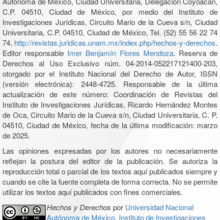
Autónoma de México, Ciudad Universitaria, Delegación Coyoacán,
C.P. 04510, Ciudad de México, por medio del Instituto de
Investigaciones Jurídicas, Circuito Mario de la Cueva s/n, Ciudad
Universitaria, C.P. 04510, Ciudad de México, Tel. (52) 55 56 22 74
74,
http://revistas.juridicas.unam.mx/index.php/hechos-y-derechos
.
Editor responsable
Imer Benjamín Flores Mendoza
. Reserva de
Derechos al Uso Exclusivo núm. 04-2014-052217121400-203,
otorgado por el Instituto Nacional del Derecho de Autor, ISSN
(versión electrónica): 2448-4725. Responsable de la última
actualización de este número: Coordinación de Revistas del
Instituto de Investigaciones Jurídicas, Ricardo Hernández Montes
de Oca, Circuito Mario de la Cueva s/n, Ciudad Universitaria, C. P.
04510, Ciudad de México, fecha de la última modificación: marzo
de 2025.
Las opiniones expresadas por los autores no necesariamente
reflejan la postura del editor de la publicación. Se autoriza la
reproducción total o parcial de los textos aquí publicados siempre y
cuando se cite la fuente completa de forma correcta. No se permite
utilizar los textos aquí publicados con fines comerciales.
Hechos y Derechos
por
Universidad Nacional
Autónoma de México, Instituto de Investigaciones