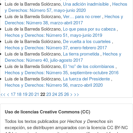
Luis de la Barreda Solórzano,
Una adición inadmisible
,
Hechos
y Derechos: Número 57, mayo-junio 2020
Luis de la Barreda Solorzano,
Ver… para no creer
,
Hechos y
Derechos: Número 38, marzo-abril 2017
Luis de la Barreda Solórzano,
Lo que pasa por su cabeza
,
Hechos y Derechos: Número 51, mayo-junio 2019
Luis de la Barreda Solórzano,
De vuelta a los cuarteles
,
Hechos y Derechos: Número 37, enero-febrero 2017
Luis de la Barreda Solórzano,
La tierra prometida
,
Hechos y
Derechos: Número 40, julio-agosto 2017
Luis de la Barreda Solórzano,
El “no” de los colombianos
,
Hechos y Derechos: Número 35, septiembre-octubre 2016
Luis de la Barreda Solórzano,
La fuerza del Presidente
,
Hechos y Derechos: Número 56, marzo-abril 2020
<<
<
17
18
19
20
21
22
23
24
25
26
>
>>
Uso de licencias Creative Commons (CC)
Todos los textos publicados por
Hechos y Derechos
sin
excepción, se distribuyen amparados con la licencia CC BY-NC