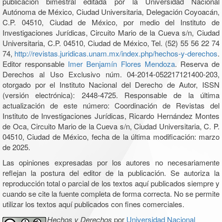
publicación bimestral editada por la Universidad Nacional
Autónoma de México, Ciudad Universitaria, Delegación Coyoacán,
C.P. 04510, Ciudad de México, por medio del Instituto de
Investigaciones Jurídicas, Circuito Mario de la Cueva s/n, Ciudad
Universitaria, C.P. 04510, Ciudad de México, Tel. (52) 55 56 22 74
74,
http://revistas.juridicas.unam.mx/index.php/hechos-y-derechos
.
Editor responsable
Imer Benjamín Flores Mendoza
. Reserva de
Derechos al Uso Exclusivo núm. 04-2014-052217121400-203,
otorgado por el Instituto Nacional del Derecho de Autor, ISSN
(versión electrónica): 2448-4725. Responsable de la última
actualización de este número: Coordinación de Revistas del
Instituto de Investigaciones Jurídicas, Ricardo Hernández Montes
de Oca, Circuito Mario de la Cueva s/n, Ciudad Universitaria, C. P.
04510, Ciudad de México, fecha de la última modificación: marzo
de 2025.
Las opiniones expresadas por los autores no necesariamente
reflejan la postura del editor de la publicación. Se autoriza la
reproducción total o parcial de los textos aquí publicados siempre y
cuando se cite la fuente completa de forma correcta. No se permite
utilizar los textos aquí publicados con fines comerciales.
Hechos y Derechos
por
Universidad Nacional