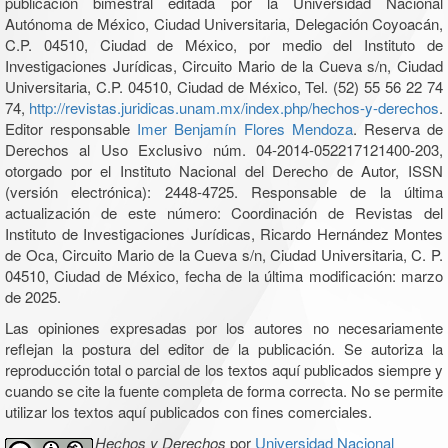
publicación bimestral editada por la Universidad Nacional
Autónoma de México, Ciudad Universitaria, Delegación Coyoacán,
C.P. 04510, Ciudad de México, por medio del Instituto de
Investigaciones Jurídicas, Circuito Mario de la Cueva s/n, Ciudad
Universitaria, C.P. 04510, Ciudad de México, Tel. (52) 55 56 22 74
74,
http://revistas.juridicas.unam.mx/index.php/hechos-y-derechos
.
Editor responsable
Imer Benjamín Flores Mendoza
. Reserva de
Derechos al Uso Exclusivo núm. 04-2014-052217121400-203,
otorgado por el Instituto Nacional del Derecho de Autor, ISSN
(versión electrónica): 2448-4725. Responsable de la última
actualización de este número: Coordinación de Revistas del
Instituto de Investigaciones Jurídicas, Ricardo Hernández Montes
de Oca, Circuito Mario de la Cueva s/n, Ciudad Universitaria, C. P.
04510, Ciudad de México, fecha de la última modificación: marzo
de 2025.
Las opiniones expresadas por los autores no necesariamente
reflejan la postura del editor de la publicación. Se autoriza la
reproducción total o parcial de los textos aquí publicados siempre y
cuando se cite la fuente completa de forma correcta. No se permite
utilizar los textos aquí publicados con fines comerciales.
Hechos y Derechos
por
Universidad Nacional