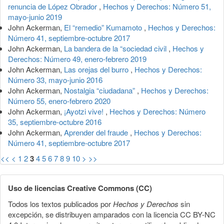
renuncia de López Obrador
,
Hechos y Derechos: Número 51,
mayo-junio 2019
John Ackerman,
El “remedio” Kumamoto
,
Hechos y Derechos:
Número 41, septiembre-octubre 2017
John Ackerman,
La bandera de la “sociedad civil
,
Hechos y
Derechos: Número 49, enero-febrero 2019
John Ackerman,
Las orejas del burro
,
Hechos y Derechos:
Número 33, mayo-junio 2016
John Ackerman,
Nostalgia “ciudadana”
,
Hechos y Derechos:
Número 55, enero-febrero 2020
John Ackerman,
¡Ayotzi vive!
,
Hechos y Derechos: Número
35, septiembre-octubre 2016
John Ackerman,
Aprender del fraude
,
Hechos y Derechos:
Número 41, septiembre-octubre 2017
<<
<
1
2
3
4
5
6
7
8
9
10
>
>>
Uso de licencias Creative Commons (CC)
Todos los textos publicados por
Hechos y Derechos
sin
excepción, se distribuyen amparados con la licencia CC BY-NC