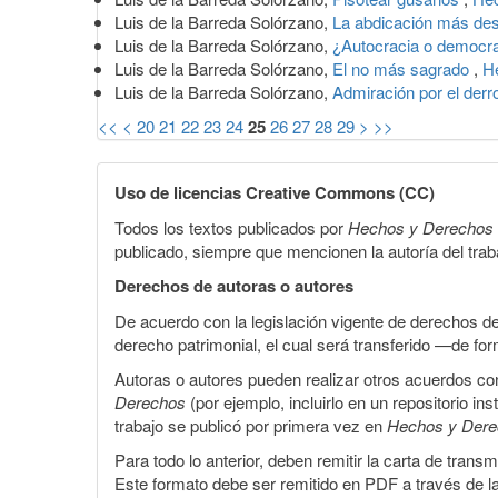
Luis de la Barreda Solórzano,
La abdicación más de
Luis de la Barreda Solórzano,
¿Autocracia o democr
Luis de la Barreda Solórzano,
El no más sagrado
,
H
Luis de la Barreda Solórzano,
Admiración por el der
<<
<
20
21
22
23
24
25
26
27
28
29
>
>>
Uso de licencias Creative Commons (CC)
Todos los textos publicados por
Hechos y Derechos
publicado, siempre que mencionen la autoría del trabaj
Derechos de autoras o autores
De acuerdo con la legislación vigente de derechos d
derecho patrimonial, el cual será transferido —de f
Autoras o autores pueden realizar otros acuerdos cont
Derechos
(por ejemplo, incluirlo en un repositorio in
trabajo se publicó por primera vez en
Hechos y Der
Para todo lo anterior, deben remitir la carta de tran
Este formato debe ser remitido en PDF a través de l