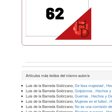
Detalles
Artículos más leídos del mismo autor/a
del
Luis de la Barreda Solórzano,
De lesa majestad
,
Hec
artículo
Luis de la Barreda Solórzano,
Golpismos
,
Hechos y 
Luis de la Barreda Solórzano,
Guerras
,
Hechos y De
Luis de la Barreda Solórzano,
Mujeres en el futbol
,
H
Luis de la Barreda Solórzano,
No es una comisión de
Luis de la Barreda Solorzano,
Pisotear gusanos
,
Hec