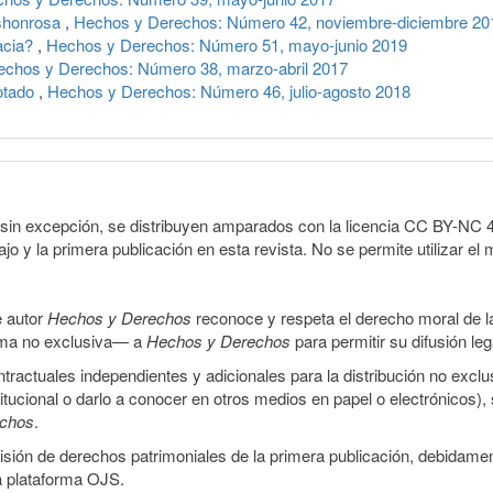
shonrosa
,
Hechos y Derechos: Número 42, noviembre-diciembre 20
acia?
,
Hechos y Derechos: Número 51, mayo-junio 2019
echos y Derechos: Número 38, marzo-abril 2017
rotado
,
Hechos y Derechos: Número 46, julio-agosto 2018
sin excepción, se distribuyen amparados con la licencia CC BY-NC 4.0 
o y la primera publicación en esta revista. No se permite utilizar el 
e autor
Hechos y Derechos
reconoce y respeta el derecho moral de las
orma no exclusiva— a
Hechos y Derechos
para permitir su difusión le
ractuales independientes y adicionales para la distribución no exclus
stitucional o darlo a conocer en otros medios en papel o electrónicos)
echos
.
smisión de derechos patrimoniales de la primera publicación, debidamen
a plataforma OJS.