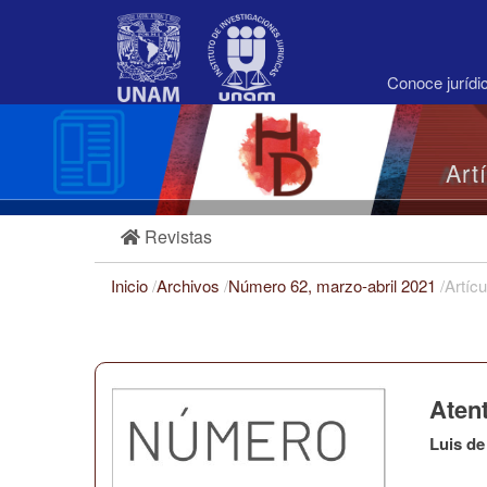
Navegación
principal
Contenido
principal
Conoce juríd
Barra
lateral
Art
Revistas
Inicio
/
Archivos
/
Número 62, marzo-abril 2021
/
Artícu
Atent
Luis de