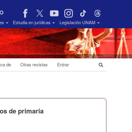
VO
des
Estudia en jurídicas
Legislación UNAM
ca de
Otras revistas
Entrar
ños de primaria