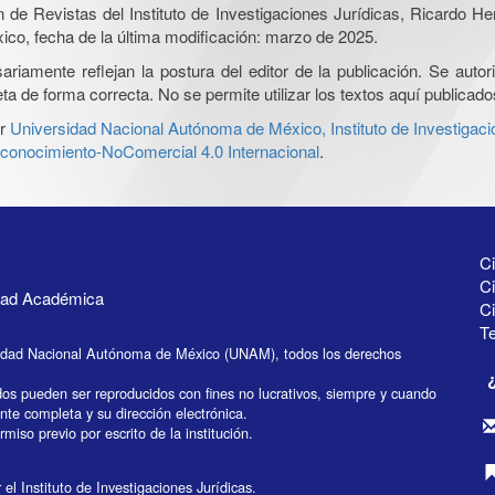
ón de Revistas del Instituto de Investigaciones Jurídicas, Ricardo 
xico, fecha de la última modificación: marzo de 2025.
iamente reflejan la postura del editor de la publicación. Se autoriz
a de forma correcta. No se permite utilizar los textos aquí publicad
r
Universidad Nacional Autónoma de México, Instituto de Investigaci
onocimiento-NoComercial 4.0 Internacional
.
Ci
Ci
idad Académica
C
Te
idad Nacional Autónoma de México (UNAM), todos los derechos
dos pueden ser reproducidos con fines no lucrativos, siempre y cuando
ente completa y su dirección electrónica.
miso previo por escrito de la institución.
el Instituto de Investigaciones Jurídicas.