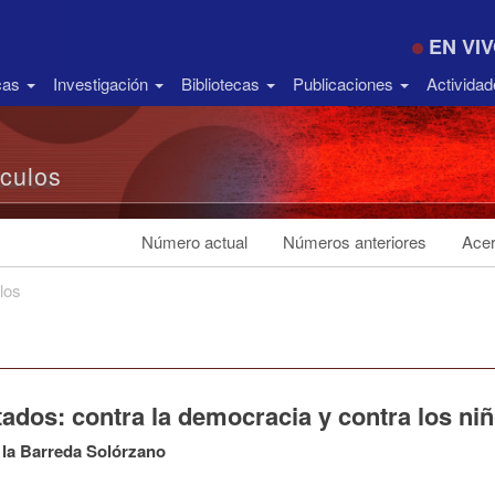
EN VI
icas
Investigación
Bibliotecas
Publicaciones
Activida
ículos
Número actual
Números anteriores
Acer
los
ados: contra la democracia y contra los ni
 la Barreda Solórzano