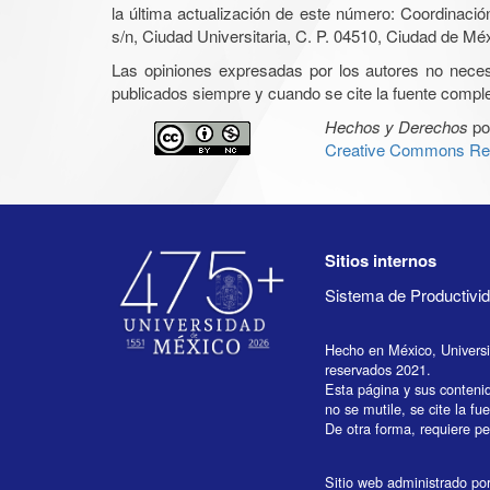
la última actualización de este número: Coordinaci
s/n, Ciudad Universitaria, C. P. 04510, Ciudad de Mé
Las opiniones expresadas por los autores no necesar
publicados siempre y cuando se cite la fuente complet
Hechos y Derechos
po
Creative Commons Rec
Sitios internos
Sistema de Productiv
Hecho en México, Univers
reservados 2021.
Esta página y sus conteni
no se mutile, se cite la fu
De otra forma, requiere per
Sitio web administrado por 