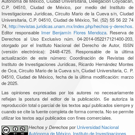
Autónoma de México, Ciudad Universitaria, Delegación Coyoacán,
C.P. 04510, Ciudad de México, por medio del Instituto de
Investigaciones Jurídicas, Circuito Mario de la Cueva s/n, Ciudad
Universitaria, C.P. 04510, Ciudad de México, Tel. (52) 55 56 22 74
74,
http://revistas.juridicas.unam.mx/index.php/hechos-y-derechos
.
Editor responsable
Imer Benjamín Flores Mendoza
. Reserva de
Derechos al Uso Exclusivo núm. 04-2014-052217121400-203,
otorgado por el Instituto Nacional del Derecho de Autor, ISSN
(versión electrónica): 2448-4725. Responsable de la última
actualización de este número: Coordinación de Revistas del
Instituto de Investigaciones Jurídicas, Ricardo Hernández Montes
de Oca, Circuito Mario de la Cueva s/n, Ciudad Universitaria, C. P.
04510, Ciudad de México, fecha de la última modificación: marzo
de 2025.
Las opiniones expresadas por los autores no necesariamente
reflejan la postura del editor de la publicación. Se autoriza la
reproducción total o parcial de los textos aquí publicados siempre y
cuando se cite la fuente completa de forma correcta. No se permite
utilizar los textos aquí publicados con fines comerciales.
Hechos y Derechos
por
Universidad Nacional
Autónoma de México, Instituto de Investigaciones