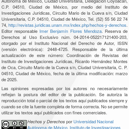
Autónoma de México, Ciudad Universitaria, Delegación Coyoacán,
C.P. 04510, Ciudad de México, por medio del Instituto de
Investigaciones Jurídicas, Circuito Mario de la Cueva s/n, Ciudad
Universitaria, C.P. 04510, Ciudad de México, Tel. (52) 55 56 22 74
74,
http://revistas.juridicas.unam.mx/index.php/hechos-y-derechos
.
Editor responsable
Imer Benjamín Flores Mendoza
. Reserva de
Derechos al Uso Exclusivo núm. 04-2014-052217121400-203,
otorgado por el Instituto Nacional del Derecho de Autor, ISSN
(versión electrónica): 2448-4725. Responsable de la última
actualización de este número: Coordinación de Revistas del
Instituto de Investigaciones Jurídicas, Ricardo Hernández Montes
de Oca, Circuito Mario de la Cueva s/n, Ciudad Universitaria, C. P.
04510, Ciudad de México, fecha de la última modificación: marzo
de 2025.
Las opiniones expresadas por los autores no necesariamente
reflejan la postura del editor de la publicación. Se autoriza la
reproducción total o parcial de los textos aquí publicados siempre y
cuando se cite la fuente completa de forma correcta. No se permite
utilizar los textos aquí publicados con fines comerciales.
Hechos y Derechos
por
Universidad Nacional
Autónoma de México, Instituto de Investigaciones