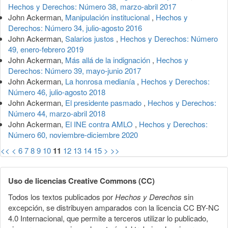
Hechos y Derechos: Número 38, marzo-abril 2017
John Ackerman,
Manipulación institucional
,
Hechos y
Derechos: Número 34, julio-agosto 2016
John Ackerman,
Salarios justos
,
Hechos y Derechos: Número
49, enero-febrero 2019
John Ackerman,
Más allá de la indignación
,
Hechos y
Derechos: Número 39, mayo-junio 2017
John Ackerman,
La honrosa medianía
,
Hechos y Derechos:
Número 46, julio-agosto 2018
John Ackerman,
El presidente pasmado
,
Hechos y Derechos:
Número 44, marzo-abril 2018
John Ackerman,
El INE contra AMLO
,
Hechos y Derechos:
Número 60, noviembre-diciembre 2020
<<
<
6
7
8
9
10
11
12
13
14
15
>
>>
Uso de licencias Creative Commons (CC)
Todos los textos publicados por
Hechos y Derechos
sin
excepción, se distribuyen amparados con la licencia CC BY-NC
4.0 Internacional, que permite a terceros utilizar lo publicado,