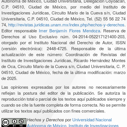
Autónoma de México, Ciudad Universitaria, Delegación Coyoacán,
C.P. 04510, Ciudad de México, por medio del Instituto de
Investigaciones Jurídicas, Circuito Mario de la Cueva s/n, Ciudad
Universitaria, C.P. 04510, Ciudad de México, Tel. (52) 55 56 22 74
74,
http://revistas.juridicas.unam.mx/index.php/hechos-y-derechos
.
Editor responsable
Imer Benjamín Flores Mendoza
. Reserva de
Derechos al Uso Exclusivo núm. 04-2014-052217121400-203,
otorgado por el Instituto Nacional del Derecho de Autor, ISSN
(versión electrónica): 2448-4725. Responsable de la última
actualización de este número: Coordinación de Revistas del
Instituto de Investigaciones Jurídicas, Ricardo Hernández Montes
de Oca, Circuito Mario de la Cueva s/n, Ciudad Universitaria, C. P.
04510, Ciudad de México, fecha de la última modificación: marzo
de 2025.
Las opiniones expresadas por los autores no necesariamente
reflejan la postura del editor de la publicación. Se autoriza la
reproducción total o parcial de los textos aquí publicados siempre y
cuando se cite la fuente completa de forma correcta. No se permite
utilizar los textos aquí publicados con fines comerciales.
Hechos y Derechos
por
Universidad Nacional
Autónoma de México, Instituto de Investigaciones