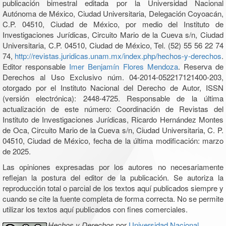
publicación bimestral editada por la Universidad Nacional
Autónoma de México, Ciudad Universitaria, Delegación Coyoacán,
C.P. 04510, Ciudad de México, por medio del Instituto de
Investigaciones Jurídicas, Circuito Mario de la Cueva s/n, Ciudad
Universitaria, C.P. 04510, Ciudad de México, Tel. (52) 55 56 22 74
74,
http://revistas.juridicas.unam.mx/index.php/hechos-y-derechos
.
Editor responsable
Imer Benjamín Flores Mendoza
. Reserva de
Derechos al Uso Exclusivo núm. 04-2014-052217121400-203,
otorgado por el Instituto Nacional del Derecho de Autor, ISSN
(versión electrónica): 2448-4725. Responsable de la última
actualización de este número: Coordinación de Revistas del
Instituto de Investigaciones Jurídicas, Ricardo Hernández Montes
de Oca, Circuito Mario de la Cueva s/n, Ciudad Universitaria, C. P.
04510, Ciudad de México, fecha de la última modificación: marzo
de 2025.
Las opiniones expresadas por los autores no necesariamente
reflejan la postura del editor de la publicación. Se autoriza la
reproducción total o parcial de los textos aquí publicados siempre y
cuando se cite la fuente completa de forma correcta. No se permite
utilizar los textos aquí publicados con fines comerciales.
Hechos y Derechos
por
Universidad Nacional