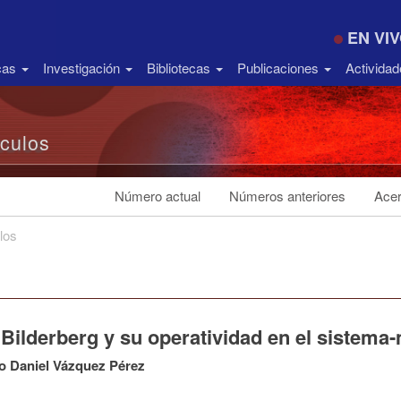
EN VI
icas
Investigación
Bibliotecas
Publicaciones
Activida
ículos
Número actual
Números anteriores
Acer
los
 Bilderberg y su operatividad en el sistem
o Daniel Vázquez Pérez