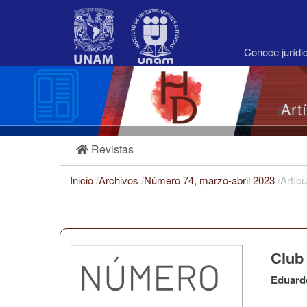
Navegación
principal
Contenido
principal
Conoce juríd
Barra
lateral
Art
Revistas
Inicio
/
Archivos
/
Número 74, marzo-abril 2023
/
Artícu
Club
Eduard