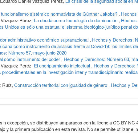
, Eduardo Daniel Vázquez Pérez,
La crisis de la seguridad social en
el funcionalismo sistémico normativista de Günther Jakobs?
,
Hechos 
l Vázquez Pérez,
La deuda como tecnología de dominación
,
Hechos 
os Unidos es sólo una estatua: el sistema ideológico-jurídico penal 
dor administrativo económico supranacional
,
Hechos y Derechos: Nú
icana como instrumento de análisis frente al Covid-19: los límites 
os: Número 57, mayo-junio 2020
al como instrumento del poder
,
Hechos y Derechos: Número 63, may
l Vázquez Pérez,
El encriptamiento intelectual
,
Hechos y Derechos: N
 procedimentales en la investigación inter y transdisciplinaria: reali
z Ruíz,
Construcción territorial con igualdad de género
,
Hechos y Der
sin excepción, se distribuyen amparados con la licencia CC BY-NC 4.0 
o y la primera publicación en esta revista. No se permite utilizar el 