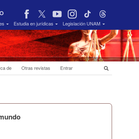
VO
des
Estudia en jurídicas
Legislación UNAM
ca de
Otras revistas
Entrar
a-mundo