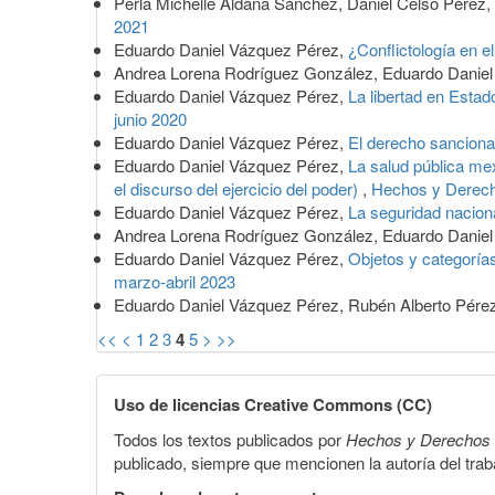
Perla Michelle Aldana Sánchez, Daniel Celso Pérez
2021
Eduardo Daniel Vázquez Pérez,
¿Conflictología en 
Andrea Lorena Rodríguez González, Eduardo Danie
Eduardo Daniel Vázquez Pérez,
La libertad en Estad
junio 2020
Eduardo Daniel Vázquez Pérez,
El derecho sanciona
Eduardo Daniel Vázquez Pérez,
La salud pública mex
el discurso del ejercicio del poder)
,
Hechos y Derech
Eduardo Daniel Vázquez Pérez,
La seguridad nacion
Andrea Lorena Rodríguez González, Eduardo Danie
Eduardo Daniel Vázquez Pérez,
Objetos y categorías
marzo-abril 2023
Eduardo Daniel Vázquez Pérez, Rubén Alberto Pére
<<
<
1
2
3
4
5
>
>>
Uso de licencias Creative Commons (CC)
Todos los textos publicados por
Hechos y Derechos
publicado, siempre que mencionen la autoría del trabaj