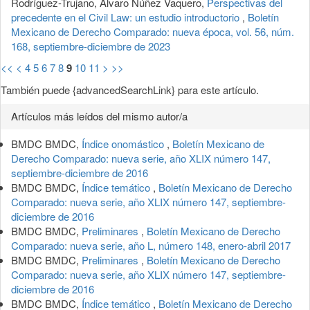
Rodríguez-Trujano, Álvaro Núñez Vaquero,
Perspectivas del
precedente en el Civil Law: un estudio introductorio
,
Boletín
Mexicano de Derecho Comparado: nueva época, vol. 56, núm.
168, septiembre-diciembre de 2023
<<
<
4
5
6
7
8
9
10
11
>
>>
También puede {advancedSearchLink} para este artículo.
Artículos más leídos del mismo autor/a
BMDC BMDC,
Índice onomástico
,
Boletín Mexicano de
Derecho Comparado: nueva serie, año XLIX número 147,
septiembre-diciembre de 2016
BMDC BMDC,
Índice temático
,
Boletín Mexicano de Derecho
Comparado: nueva serie, año XLIX número 147, septiembre-
diciembre de 2016
BMDC BMDC,
Preliminares
,
Boletín Mexicano de Derecho
Comparado: nueva serie, año L, número 148, enero-abril 2017
BMDC BMDC,
Preliminares
,
Boletín Mexicano de Derecho
Comparado: nueva serie, año XLIX número 147, septiembre-
diciembre de 2016
BMDC BMDC,
Índice temático
,
Boletín Mexicano de Derecho