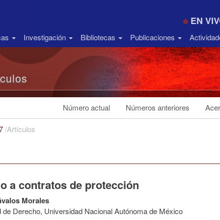
EN VI
icas
Investigación
Bibliotecas
Publicaciones
Activida
ículos
Número actual
Números anteriores
Acer
17
/
Artículos
o a contratos de protección
ávalos Morales
d de Derecho, Universidad Nacional Autónoma de México