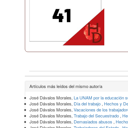
Detalles
Artículos más leídos del mismo autor/a
del
José Dávalos Morales,
La UNAM por la educación su
artículo
José Dávalos Morales,
Día del trabajo
,
Hechos y De
José Dávalos Morales,
Vacaciones de los trabajado
José Dávalos Morales,
Trabajo del Secuestrado
,
He
José Dávalos Morales,
Demasiados abusos
,
Hecho
José Dávalos Morales,
Trabajadores del Estado
,
He