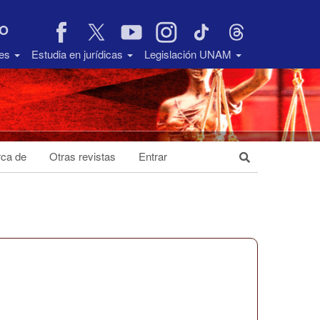
VO
des
Estudia en jurídicas
Legislación UNAM
ca de
Otras revistas
Entrar