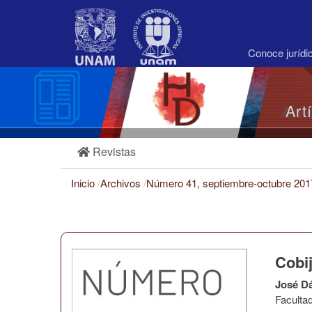
Navegación
principal
Contenido
principal
Conoce juríd
Barra
lateral
Art
Revistas
Inicio
/
Archivos
/
Número 41, septiembre-octubre 20
Cobij
José D
Faculta