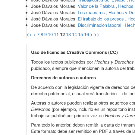
José Dávalos Morales,
Valor de la Palabra
,
Hechos 
José Dávalos Morales,
Los maestros
,
Hechos y Der
José Dávalos Morales,
El trabajo de los presos
,
Hec
José Dávalos Morales,
Discriminación laboral
,
Hech
<<
<
7
8
9
10
11
12
13
14
15
16
>
>>
Uso de licencias Creative Commons (CC)
Todos los textos publicados por
Hechos y Derechos
publicado, siempre que mencionen la autoría del trabaj
Derechos de autoras o autores
De acuerdo con la legislación vigente de derechos d
derecho patrimonial, el cual será transferido —de f
Autoras o autores pueden realizar otros acuerdos cont
Derechos
(por ejemplo, incluirlo en un repositorio in
trabajo se publicó por primera vez en
Hechos y Der
Para todo lo anterior, deben remitir la carta de tran
Este formato debe ser remitido en PDF a través de l