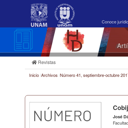
Navegación
principal
Contenido
principal
Conoce juríd
Barra
lateral
Art
Revistas
Inicio
/
Archivos
/
Número 41, septiembre-octubre 20
Cobij
José D
Faculta