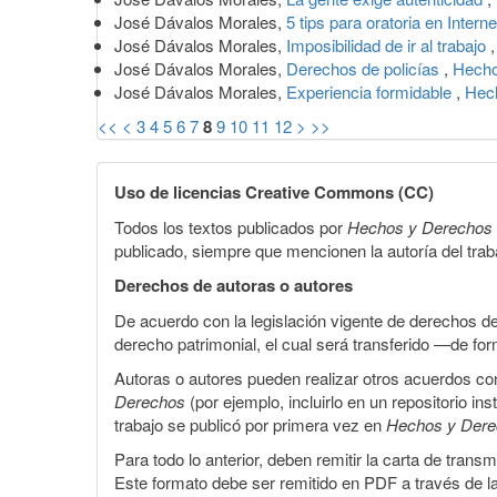
José Dávalos Morales,
5 tips para oratoria en Intern
José Dávalos Morales,
Imposibilidad de ir al trabajo
José Dávalos Morales,
Derechos de policías
,
Hecho
José Dávalos Morales,
Experiencia formidable
,
Hec
<<
<
3
4
5
6
7
8
9
10
11
12
>
>>
Uso de licencias Creative Commons (CC)
Todos los textos publicados por
Hechos y Derechos
publicado, siempre que mencionen la autoría del trabaj
Derechos de autoras o autores
De acuerdo con la legislación vigente de derechos d
derecho patrimonial, el cual será transferido —de f
Autoras o autores pueden realizar otros acuerdos cont
Derechos
(por ejemplo, incluirlo en un repositorio in
trabajo se publicó por primera vez en
Hechos y Der
Para todo lo anterior, deben remitir la carta de tran
Este formato debe ser remitido en PDF a través de l