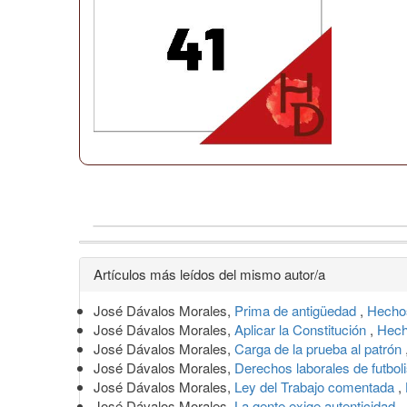
Detalles
Artículos más leídos del mismo autor/a
del
José Dávalos Morales,
Prima de antigüedad
,
Hechos
artículo
José Dávalos Morales,
Aplicar la Constitución
,
Hech
José Dávalos Morales,
Carga de la prueba al patrón
José Dávalos Morales,
Derechos laborales de futbol
José Dávalos Morales,
Ley del Trabajo comentada
,
José Dávalos Morales,
La gente exige autenticidad
,