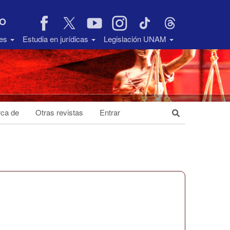
VO
des
Estudia en jurídicas
Legislación UNAM
ca de
Otras revistas
Entrar