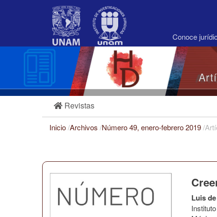
Navegación
principal
Contenido
principal
Conoce juríd
Barra
lateral
Art
Revistas
Inicio
/
Archivos
/
Número 49, enero-febrero 2019
/
Art
Cree
Luis de
Institu