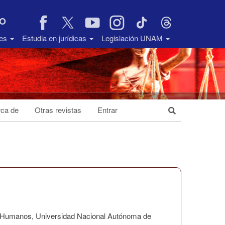
VO
des
Estudia en jurídicas
Legislación UNAM
ca de
Otras revistas
Entrar
os Humanos, Universidad Nacional Autónoma de