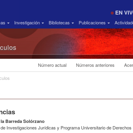
EN VI
icas
Investigación
Bibliotecas
Publicaciones
Activida
ículos
Número actual
Números anteriores
Acer
ículos
ncias
 la Barreda Solórzano
to de Investigaciones Jurídicas y Programa Universitario de Derech