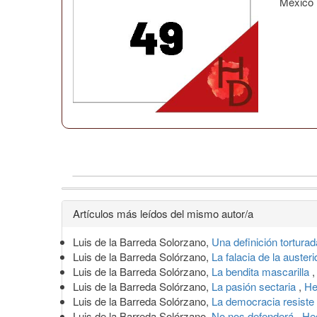
México
Detalles
Artículos más leídos del mismo autor/a
del
Luis de la Barreda Solorzano,
Una definición tortura
artículo
Luis de la Barreda Solórzano,
La falacia de la auster
Luis de la Barreda Solórzano,
La bendita mascarilla
Luis de la Barreda Solórzano,
La pasión sectaria
,
He
Luis de la Barreda Solórzano,
La democracia resiste
Luis de la Barreda Solórzano,
No nos defenderá
,
He