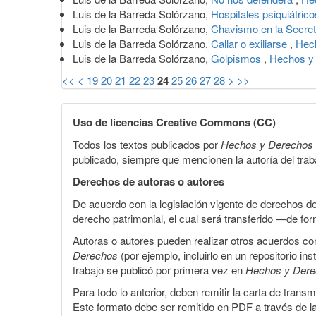
Luis de la Barreda Solórzano,
Hospitales psiquiátric
Luis de la Barreda Solórzano,
Chavismo en la Secret
Luis de la Barreda Solórzano,
Callar o exiliarse
,
Hech
Luis de la Barreda Solórzano,
Golpismos
,
Hechos y 
<<
<
19
20
21
22
23
24
25
26
27
28
>
>>
Uso de licencias Creative Commons (CC)
Todos los textos publicados por
Hechos y Derechos
publicado, siempre que mencionen la autoría del trabaj
Derechos de autoras o autores
De acuerdo con la legislación vigente de derechos d
derecho patrimonial, el cual será transferido —de f
Autoras o autores pueden realizar otros acuerdos cont
Derechos
(por ejemplo, incluirlo en un repositorio in
trabajo se publicó por primera vez en
Hechos y Der
Para todo lo anterior, deben remitir la carta de tran
Este formato debe ser remitido en PDF a través de l