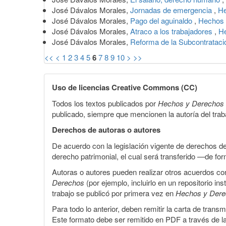
José Dávalos Morales,
Jornadas de emergencia
,
He
José Dávalos Morales,
Pago del aguinaldo
,
Hechos 
José Dávalos Morales,
Atraco a los trabajadores
,
He
José Dávalos Morales,
Reforma de la Subcontratac
<<
<
1
2
3
4
5
6
7
8
9
10
>
>>
Uso de licencias Creative Commons (CC)
Todos los textos publicados por
Hechos y Derechos
publicado, siempre que mencionen la autoría del trabaj
Derechos de autoras o autores
De acuerdo con la legislación vigente de derechos d
derecho patrimonial, el cual será transferido —de f
Autoras o autores pueden realizar otros acuerdos cont
Derechos
(por ejemplo, incluirlo en un repositorio in
trabajo se publicó por primera vez en
Hechos y Der
Para todo lo anterior, deben remitir la carta de tran
Este formato debe ser remitido en PDF a través de l