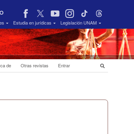
VO
des
Estudia en jurídicas
Legislación UNAM
ca de
Otras revistas
Entrar