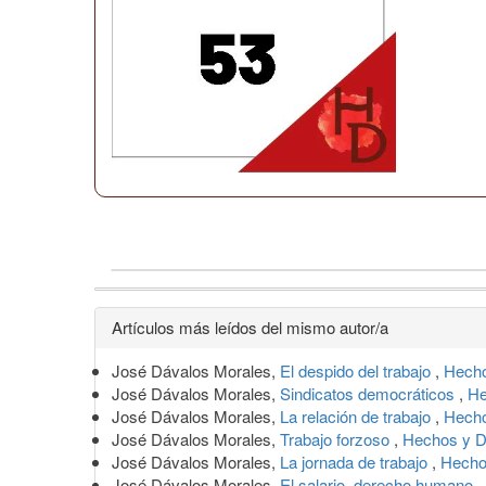
Detalles
Artículos más leídos del mismo autor/a
del
José Dávalos Morales,
El despido del trabajo
,
Hecho
artículo
José Dávalos Morales,
Sindicatos democráticos
,
He
José Dávalos Morales,
La relación de trabajo
,
Hecho
José Dávalos Morales,
Trabajo forzoso
,
Hechos y D
José Dávalos Morales,
La jornada de trabajo
,
Hecho
José Dávalos Morales,
El salario, derecho humano
,