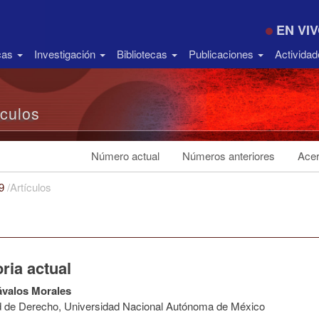
EN VI
icas
Investigación
Bibliotecas
Publicaciones
Activida
ículos
Número actual
Números anteriores
Acer
19
/
Artículos
ria actual
ávalos Morales
d de Derecho, Universidad Nacional Autónoma de México