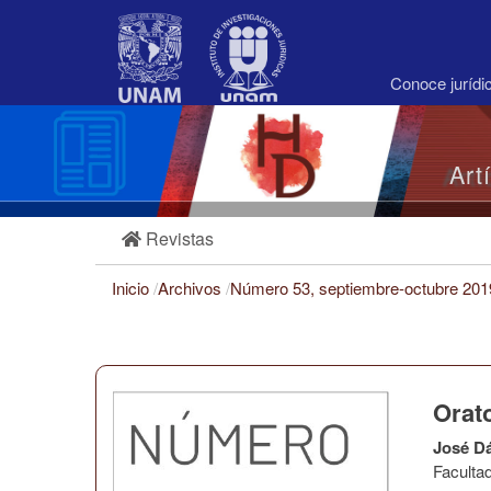
Navegación
principal
Contenido
principal
Conoce juríd
Barra
lateral
Art
Revistas
Inicio
/
Archivos
/
Número 53, septiembre-octubre 20
Orato
José D
Faculta