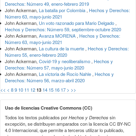
Derechos: Número 49, enero-febrero 2019
John Ackerman,
La batalla por Colombia
,
Hechos y Derechos:
Número 63, mayo-junio 2021
John Ackerman,
Un voto razonado para Mario Delgado
,
Hechos y Derechos: Número 59, septiembre-octubre 2020
John Ackerman,
Avanza MORENA
,
Hechos y Derechos:
Número 63, mayo-junio 2021
John Ackerman,
La cultura de la muerte
,
Hechos y Derechos:
Número 55, enero-febrero 2020
John Ackerman,
Covid-19 y neoliberalismo
,
Hechos y
Derechos: Número 57, mayo-junio 2020
John Ackerman,
La victoria de Rocío Nahle
,
Hechos y
Derechos: Número 56, marzo-abril 2020
<<
<
8
9
10
11
12
13
14
15
16
17
>
>>
Uso de licencias Creative Commons (CC)
Todos los textos publicados por
Hechos y Derechos
sin
excepción, se distribuyen amparados con la licencia CC BY-NC
4.0 Internacional, que permite a terceros utilizar lo publicado,