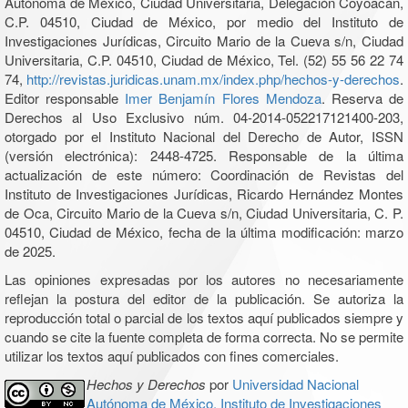
Autónoma de México, Ciudad Universitaria, Delegación Coyoacán,
C.P. 04510, Ciudad de México, por medio del Instituto de
Investigaciones Jurídicas, Circuito Mario de la Cueva s/n, Ciudad
Universitaria, C.P. 04510, Ciudad de México, Tel. (52) 55 56 22 74
74,
http://revistas.juridicas.unam.mx/index.php/hechos-y-derechos
.
Editor responsable
Imer Benjamín Flores Mendoza
. Reserva de
Derechos al Uso Exclusivo núm. 04-2014-052217121400-203,
otorgado por el Instituto Nacional del Derecho de Autor, ISSN
(versión electrónica): 2448-4725. Responsable de la última
actualización de este número: Coordinación de Revistas del
Instituto de Investigaciones Jurídicas, Ricardo Hernández Montes
de Oca, Circuito Mario de la Cueva s/n, Ciudad Universitaria, C. P.
04510, Ciudad de México, fecha de la última modificación: marzo
de 2025.
Las opiniones expresadas por los autores no necesariamente
reflejan la postura del editor de la publicación. Se autoriza la
reproducción total o parcial de los textos aquí publicados siempre y
cuando se cite la fuente completa de forma correcta. No se permite
utilizar los textos aquí publicados con fines comerciales.
Hechos y Derechos
por
Universidad Nacional
Autónoma de México, Instituto de Investigaciones